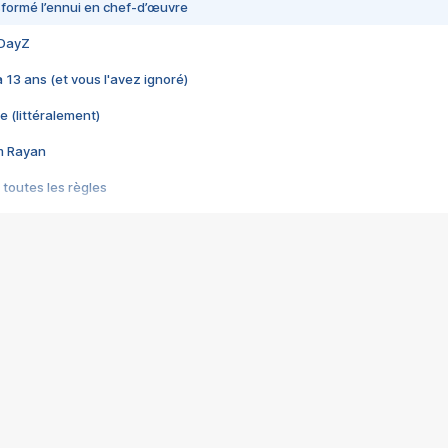
nsformé l’ennui en chef-d’œuvre
 DayZ
 a 13 ans (et vous l'avez ignoré)
e (littéralement)
im Rayan
 toutes les règles
s les jeux vidéo
us choquant de Rockstar ? - Le scandale BULLY
e plus moche de Steam
du RÊVE tourne au CAUCHEMAR
pendant 8 heures
it… à tort
umiliés par un jeu vidéo