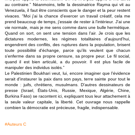
au contraire.”
Néanmoins, telle la
dessinatrice Rayma
qui
vit au
Venezuela,
il faut être conscients que le danger et la peur restent
vivaces.
“
Moi j'ai la chance d'exercer un travail créatif, cela me
prend beaucoup de temps, j'essaie de rester à l'intérieur. J'ai une
vie normale, mais je me sens comme dans une bulle hermétique.
Quand on sort, on sent une tension dans l'air. Je crois que les
dictatures modernes, les régimes totalitaires d'aujourd'hui,
engendrent des conflits, des ruptures dans la population, brisent
toute possibilité d'échange, parce qu'ils veulent que chacun
s'enferme dans sa propre censure, sa propre peur. Le fil social,
quand il est bien articulé, a du pouvoir. Il est plus facile de
manipuler des individus isolés.”
Le Palestinien Boukhari veut, lui, encore imaginer que l'évidence
serait d'instaurer la paix dans son pays, terre sainte pour tout le
monde : juifs, chrétiens, musulmans.
D'autres dessinateurs de
presse (Israel,
États-Unis, Russie, Mexique, Algérie, Chine,
Burkina Faso) se racontent ici, expliquant tous leur attachement à
la seule valeur capitale, la liberté. Cet ouvrage nous rappelle
combien la démocratie est précieuse,
fragile, indispensable.
#Auteurs C