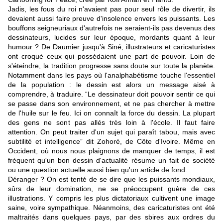
Jadis, les fous du roi n'avaient pas pour seul rôle de divertir, ils
devaient aussi faire preuve d'insolence envers les puissants. Les
bouffons seigneuriaux d'autrefois ne seraient-ils pas devenus des
dessinateurs, lucides sur leur époque, mordants quant à leur
humour ? De Daumier jusqu'à Siné, illustrateurs et caricaturistes
ont croqué ceux qui possédaient une part de pouvoir. Loin de
s'éteindre, la tradition progresse sans doute sur toute la planète.
Notamment dans les pays où l'analphabétisme touche l'essentiel
de la population : le dessin est alors un message aisé à
comprendre, à traduire. “
Le dessinateur doit pouvoir sentir ce qui
se passe dans son environnement, et ne pas chercher à mettre
de l'huile sur le feu. Ici on connaît la force du dessin. La plupart
des gens ne sont pas allés très loin à l'école. Il faut faire
attention. On peut traiter d'un sujet qui paraît tabou, mais avec
subtilité et intelligence
”
dit Zohoré, de Côte d'Ivoire. Même en
Occident, où nous nous plaignons de manquer de temps, il est
fréquent qu'un bon dessin d'actualité résume un fait de société
ou une question actuelle aussi bien qu'un article de fond.
Déranger ? On est tenté de se dire que les puissants mondiaux,
sûrs de leur domination, ne se préoccupent guère de ces
illustrations. Y compris les plus dictatoriaux cultivent une image
saine, voire sympathique. Néanmoins, des caricaturistes ont été
maltraités dans quelques pays, par des sbires aux ordres du