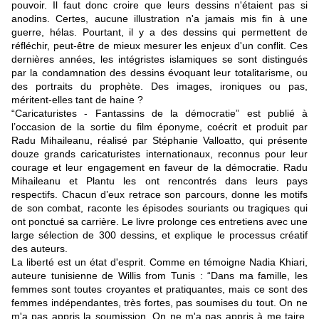
pouvoir. Il faut donc croire que leurs dessins n'étaient pas si
anodins. Certes, aucune illustration n'a jamais mis fin à une
guerre, hélas. Pourtant, il y a des dessins qui permettent de
réfléchir, peut-être de mieux mesurer les enjeux d'un conflit. Ces
dernières années, les intégristes islamiques se sont distingués
par la condamnation des dessins évoquant leur totalitarisme, ou
des portraits du prophète. Des images, ironiques ou pas,
méritent-elles tant de haine ?
“
Caricaturistes - Fantassins de la démocratie”
est publié à
l’occasion de la sortie du film éponyme, coécrit et produit par
Radu Mihaileanu, réalisé par Stéphanie Valloatto, qui présente
douze grands caricaturistes internationaux, reconnus pour leur
courage et leur engagement en faveur de la démocratie. Radu
Mihaileanu et Plantu les ont rencontrés dans leurs pays
respectifs. Chacun d’eux
retrace
son parcours, donne les motifs
de son combat, raconte les épisodes
souriants
ou tragiques qui
ont ponctué sa carrière. Le livre prolonge ces entretiens avec une
large sélection de
300 dessins, et explique le processus créatif
des auteurs.
La liberté est un état d'esprit. Comme en témoigne Nadia Khiari,
auteure tunisienne de Willis from Tunis : “Dans ma famille, les
femmes sont toutes croyantes et pratiquante
s
, mais ce sont des
femmes indépendantes, très fortes, pas soumises du tout. On ne
m'a pas appris la soumission. On ne m'a pas appris à me taire,