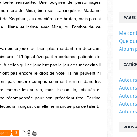
ne belle sensualité. Une poignée de personnages
grand-mère de Mina, bien sûr. La singulière Madame
PAGES
ent de Segabun, aux manières de brutes, mais pas si
e Liliane et intime avec Mina, ou l'ombre de ce
Me cont
Quelque
Album 
. Parfois enjoué, ou bien plus mordant, en décrivant
neurs : “L'hôpital évoquait à certaines patientes le
CATÉG
 à celles qui ne jouaient pas le jeu des médecins il
n'ont pas encore le droit de vote, ils ne peuvent ni
Auteur
 n'ont pas encore compris comment rentrer dans les
Auteurs
 comme les autres, mais ils sont là, fatigués et
Auteurs
se récompensée pour son précédent titre, Perrine
Auteurs
lecteurs français, car elle ne manque pas de talent.
Auteurs
VOUS A
epost
0