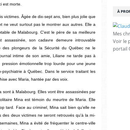
i est morte.
À PRO
ois victimes. Âgée de dix-sept ans, bien plus jolie que
t ne veut surtout pas le montrer aux autres. Elle a
able de Malabourg. C'est le père de sa meilleure
Mes chr
st assassinée, son cadavre demeure introuvable
Voir le 
e des plongeurs de la Sécurité du Québec ne le
portail
 journal intime de son amie, Liliane ne tarde pas à
e pression émotionnelle trop lourde pour une jeune
-psychiatrie à Québec. Dans le service traitant les
thise avec Maria, hantée par des voix.
ia sont à Malabourg. Elles vont être assassinées par
olitaire Mina est témoin du meurtre de Maria. Elle
p tard. Face au criminel, Mina sait bien qu'elle ne
 des deux victimes ne seront retrouvés qu'à la mi-
semaines, Mina a évité de fréquenter le centre-ville