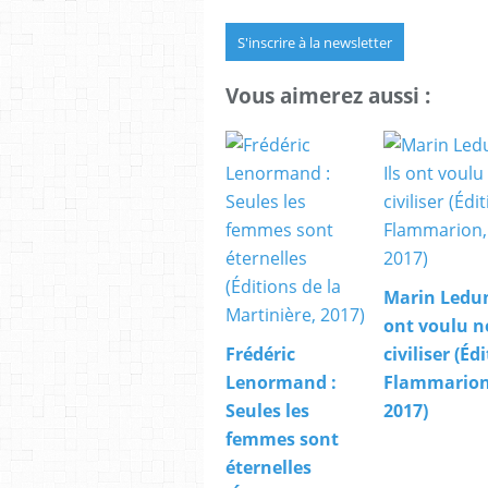
S'inscrire à la newsletter
Vous aimerez aussi :
Marin Ledun 
ont voulu n
Frédéric
civiliser (Éd
Lenormand :
Flammarion
Seules les
2017)
femmes sont
éternelles