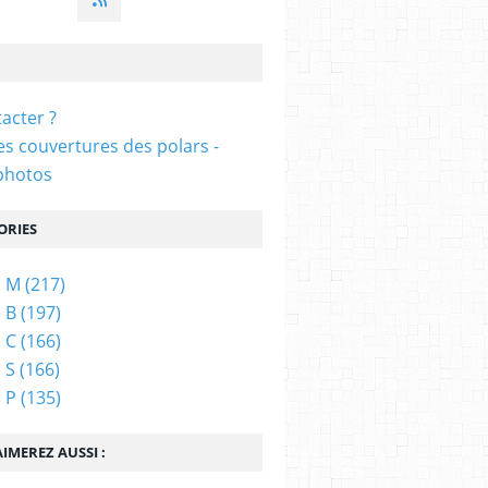
acter ?
s couvertures des polars -
photos
ORIES
s M
(217)
 B
(197)
 C
(166)
 S
(166)
 P
(135)
IMEREZ AUSSI :