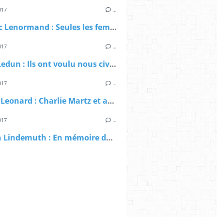
017
…
Frédéric Lenormand : Seules les femmes sont éternelles (Éditions de la Martinière, 2017)
017
…
Marin Ledun : Ils ont voulu nous civiliser (Éditions Flammarion, 2017)
017
…
Elmore Leonard : Charlie Martz et autres histoires (Rivages/Noir, 2017) – Inédit –
017
…
Clayton Lindemuth : En mémoire de Fred (Éd.Seuil, 2017)