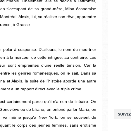
ntouchable. Finalement, elle se décide à l'affronter,
t en s'occupant de sa grand-mère, Mina économise
ontréal. Alexis, lui, va réaliser son rêve, apprendre
rance, à Grasse...
'un polar à suspense. D'ailleurs, le nom du meurtrier
ien à la noirceur de cette intrigue, au contraire. Les
ur sont empreintes d'une réelle tension. Car la
e entre les genres romanesques, on le sait. Dans sa
a et Alexis, la suite de l'histoire aborde une autre
ement a un rapport direct avec le triple crime.
c'est certainement parce qu'il n'a rien de linéaire. On
Geneviève ou de Liliane, on entend parler Maria, on
SUIVE
on va même jusqu'à New York, on se souvient de
oquant le corps des jeunes femmes, sans érotisme