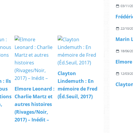
03/11/2
22/10/2
18/06/2
Clayton
12/03/2
: Ils
Lindemuth : En
ous
Elmore Leonard :
mémoire de Fred
itions
Charlie Martz et
(Éd.Seuil, 2017)
,
autres histoires
(Rivages/Noir,
2017) – Inédit –