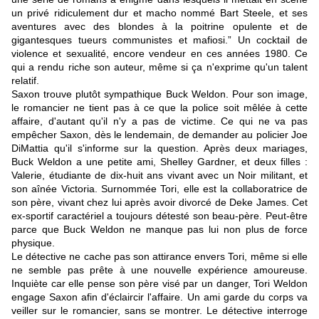
un privé ridiculement dur et macho nommé Bart Steele, et ses
aventures avec des blondes à la poitrine opulente et de
gigantesques tueurs communistes et mafiosi.” Un cocktail de
violence et sexualité, encore vendeur en ces années 1980. Ce
qui a rendu riche son auteur, même si ça n'exprime qu'un talent
relatif.
Saxon trouve plutôt sympathique Buck Weldon. Pour son image,
le romancier ne tient pas à ce que la police soit mêlée à cette
affaire, d'autant qu'il n'y a pas de victime. Ce qui ne va pas
empêcher Saxon, dès le lendemain, de demander au policier Joe
DiMattia qu'il s'informe sur la question. Après deux mariages,
Buck Weldon a une petite ami, Shelley Gardner, et deux filles :
Valerie, étudiante de dix-huit ans vivant avec un Noir militant, et
son aînée Victoria. Surnommée Tori, elle est la collaboratrice de
son père, vivant chez lui après avoir divorcé de Deke James. Cet
ex-sportif caractériel a toujours détesté son beau-père. Peut-être
parce que Buck Weldon ne manque pas lui non plus de force
physique.
Le détective ne cache pas son attirance envers Tori, même si elle
ne semble pas prête à une nouvelle expérience amoureuse.
Inquiète car elle pense son père visé par un danger, Tori Weldon
engage Saxon afin d'éclaircir l'affaire. Un ami garde du corps va
veiller sur le romancier, sans se montrer. Le détective interroge