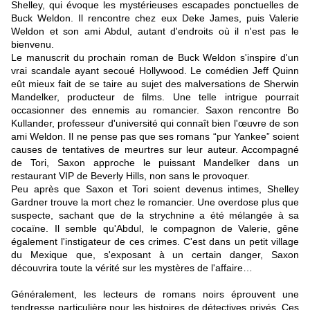
Shelley, qui évoque les mystérieuses escapades ponctuelles de
Buck Weldon. Il rencontre chez eux Deke James, puis Valerie
Weldon et son ami Abdul, autant d'endroits où il n'est pas le
bienvenu.
Le manuscrit du prochain roman de Buck Weldon s'inspire d'un
vrai scandale ayant secoué Hollywood. Le comédien Jeff Quinn
eût mieux fait de se taire au sujet des malversations de Sherwin
Mandelker, producteur de films. Une telle intrigue pourrait
occasionner des ennemis au romancier. Saxon rencontre Bo
Kullander, professeur d'université qui connaît bien l'œuvre de son
ami Weldon. Il ne pense pas que ses romans “pur Yankee” soient
causes de tentatives de meurtres sur leur auteur. Accompagné
de Tori, Saxon approche le puissant Mandelker dans un
restaurant VIP de Beverly Hills, non sans le provoquer.
Peu après que Saxon et Tori soient devenus intimes, Shelley
Gardner trouve la mort chez le romancier. Une overdose plus que
suspecte, sachant que de la strychnine a été mélangée à sa
cocaïne. Il semble qu'Abdul, le compagnon de Valerie, gêne
également l'instigateur de ces crimes. C'est dans un petit village
du Mexique que, s'exposant à un certain danger, Saxon
découvrira toute la vérité sur les mystères de l'affaire…
Généralement, les lecteurs de romans noirs éprouvent une
tendresse particulière pour les histoires de détectives privés. Ces