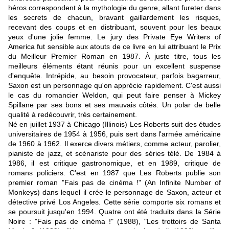
héros correspondent à la mythologie du genre, allant fureter dans
les secrets de chacun, bravant gaillardement les risques,
recevant des coups et en distribuant, souvent pour les beaux
yeux d'une jolie femme. Le jury des Private Eye Writers of
America fut sensible aux atouts de ce livre en lui attribuant le Prix
du Meilleur Premier Roman en 1987. À juste titre, tous les
meilleurs éléments étant réunis pour un excellent suspense
d'enquête. Intrépide, au besoin provocateur, parfois bagarreur,
Saxon est un personnage qu'on apprécie rapidement. C'est aussi
le cas du romancier Weldon, qui peut faire penser à Mickey
Spillane par ses bons et ses mauvais côtés. Un polar de belle
qualité à redécouvrir, très certainement.
Né en juillet 1937 à Chicago (Illinois) Les Roberts suit des études
universitaires de 1954 à 1956, puis sert dans l'armée américaine
de 1960 à 1962. Il exerce divers métiers, comme acteur, parolier,
pianiste de jazz, et scénariste pour des séries télé. De 1984 à
1986, il est critique gastronomique, et en 1989, critique de
romans policiers. C'est en 1987 que Les Roberts publie son
premier roman "Fais pas de cinéma !" (An Infinite Number of
Monkeys) dans lequel il crée le personnage de Saxon, acteur et
détective privé Los Angeles. Cette série comporte six romans et
se poursuit jusqu'en 1994. Quatre ont été traduits dans la Série
Noire : "Fais pas de cinéma !" (1988), "Les trottoirs de Santa