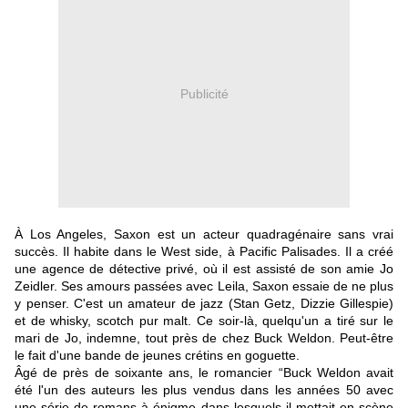
Publicité
À Los Angeles, Saxon est un acteur quadragénaire sans vrai
succès. Il habite dans le West side, à Pacific Palisades. Il a créé
une agence de détective privé, où il est assisté de son amie Jo
Zeidler. Ses amours passées avec Leila, Saxon essaie de ne plus
y penser. C'est un amateur de jazz (Stan Getz, Dizzie Gillespie)
et de whisky, scotch pur malt. Ce soir-là, quelqu'un a tiré sur le
mari de Jo, indemne, tout près de chez Buck Weldon. Peut-être
le fait d'une bande de jeunes crétins en goguette.
Âgé de près de soixante ans, le romancier “Buck Weldon avait
été l'un des auteurs les plus vendus dans les années 50 avec
une série de romans à énigme dans lesquels il mettait en scène