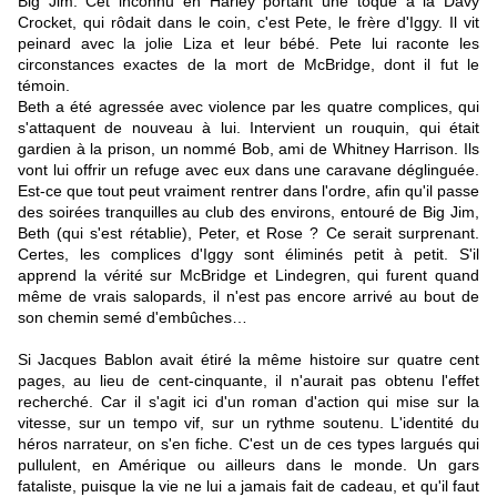
Big Jim. Cet inconnu en Harley portant une toque à la Davy
Crocket, qui rôdait dans le coin, c'est Pete, le frère d'Iggy. Il vit
peinard avec la jolie Liza et leur bébé. Pete lui raconte les
circonstances exactes de la mort de McBridge, dont il fut le
témoin.
Beth a été agressée avec violence par les quatre complices, qui
s'attaquent de nouveau à lui. Intervient un rouquin, qui était
gardien à la prison, un nommé Bob, ami de Whitney Harrison. Ils
vont lui offrir un refuge avec eux dans une caravane déglinguée.
Est-ce que tout peut vraiment rentrer dans l'ordre, afin qu'il passe
des soirées tranquilles au club des environs, entouré de Big Jim,
Beth (qui s'est rétablie), Peter, et Rose ? Ce serait surprenant.
Certes, les complices d'Iggy sont éliminés petit à petit. S'il
apprend la vérité sur McBridge et Lindegren, qui furent quand
même de vrais salopards, il n'est pas encore arrivé au bout de
son chemin semé d'embûches…
Si Jacques Bablon avait étiré la même histoire sur quatre cent
pages, au lieu de cent-cinquante, il n'aurait pas obtenu l'effet
recherché. Car il s'agit ici d'un roman d'action qui mise sur la
vitesse, sur un tempo vif, sur un rythme soutenu. L'identité du
héros narrateur, on s'en fiche. C'est un de ces types largués qui
pullulent, en Amérique ou ailleurs dans le monde. Un gars
fataliste, puisque la vie ne lui a jamais fait de cadeau, et qu'il faut