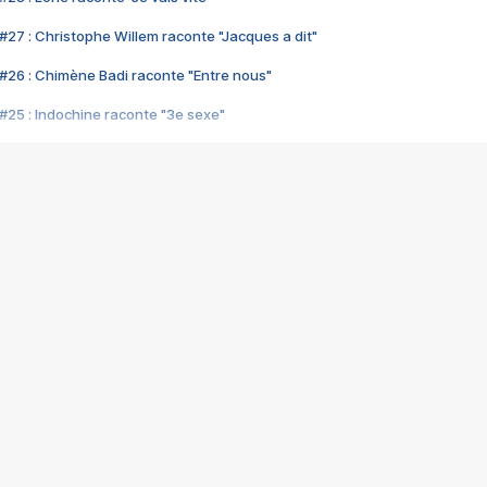
#27 : Christophe Willem raconte "Jacques a dit"
#26 : Chimène Badi raconte "Entre nous"
#25 : Indochine raconte "3e sexe"
#24 : Zaho raconte "C'est chelou"
#23 : Patrick Bruel raconte "Au café des délices"
#22 : Kyo raconte "Le chemin"
#21 : Nolwenn Leroy raconte "Cassé"
#20 : Patrick Hernandez raconte "Born to be alive"
#19 : Lorie raconte "Près de moi"
#18 : Michael Jones raconte "A nos actes manqués" (avec Jean-Jacque
#17 : Khaled raconte "Aïcha"
#16 : Corneille raconte "Parce qu'on vient de loin"