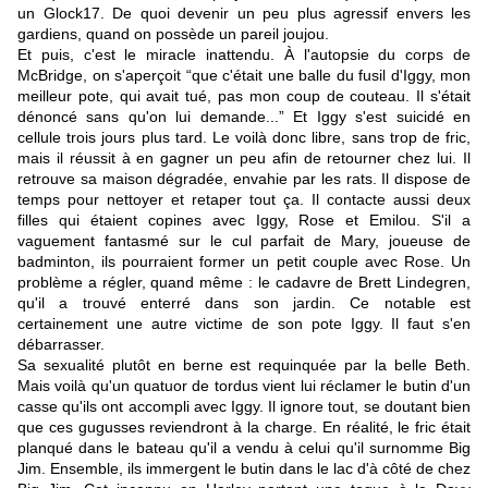
un Glock17. De quoi devenir un peu plus agressif envers les
gardiens, quand on possède un pareil joujou.
Et puis, c'est le miracle inattendu. À l'autopsie du corps de
McBridge, on s'aperçoit “que c'était une balle du fusil d'Iggy, mon
meilleur pote, qui avait tué, pas mon coup de couteau. Il s'était
dénoncé sans qu'on lui demande...” Et Iggy s'est suicidé en
cellule trois jours plus tard. Le voilà donc libre, sans trop de fric,
mais il réussit à en gagner un peu afin de retourner chez lui. Il
retrouve sa maison dégradée, envahie par les rats. Il dispose de
temps pour nettoyer et retaper tout ça. Il contacte aussi deux
filles qui étaient copines avec Iggy, Rose et Emilou. S'il a
vaguement fantasmé sur le cul parfait de Mary, joueuse de
badminton, ils pourraient former un petit couple avec Rose. Un
problème a régler, quand même : le cadavre de Brett Lindegren,
qu'il a trouvé enterré dans son jardin. Ce notable est
certainement une autre victime de son pote Iggy. Il faut s'en
débarrasser.
Sa sexualité plutôt en berne est requinquée par la belle Beth.
Mais voilà qu'un quatuor de tordus vient lui réclamer le butin d'un
casse qu'ils ont accompli avec Iggy. Il ignore tout, se doutant bien
que ces gugusses reviendront à la charge. En réalité, le fric était
planqué dans le bateau qu'il a vendu à celui qu'il surnomme Big
Jim. Ensemble, ils immergent le butin dans le lac d'à côté de chez