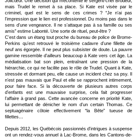
Jolicœur. Une décision qui mécontente le sergent-chef Brodeur,
mais Trudel le remet à sa place. Si Kate est visée par le
criminel, quel est le sens de ces crimes ? “Je n'ai pas
l'impression que le lien est professionnel. Du moins pas dans le
sens d'une vengeance. Il ne s'attaque pas à sa famille ou ses
amis” estime Labonté. Une sorte de rituel, peut-être ?
C'est dans un étang tout proche du bureau de police de Brome-
Perkins qu'est retrouvé le troisième cadavre d'une fillette de
neuf ans égorgée. Il ne peut plus subsister de doute. La pauvre
gamine ressemble d'ailleurs beaucoup à Kate vers cet âge. La
médiatisation bat son plein, entraînant une pression de la
hiérarchie, ce qui ne facilite pas le rôle de Trudel. Quant à Kate,
stressée et dormant peu, elle cause un incident chez sa psy. Il
n'est pas mauvais que Paul et elle se rapprochent intimement,
pour faire face. Si la découverte de plusieurs autres corps
d'enfants est une mauvaise surprise, cela fait progresser
l'affaire à grand pas. Cette avancée concerne en priorité Kate,
lui permettant de dénicher le nom d'un certain Thomas. Ce
septuagénaire côtoie effectivement “la Bête” tueuse de
fillettes…
Depuis 2012, les Québécois passionnés d'intrigues à suspense
ont un rendez-vous annuel à Lac-Brome, dans les Cantons-de-