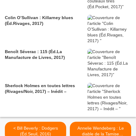
Colin O’Sullivan : Killarney blues
(Éd.Rivages, 2017)
Benoît Séverac : 115 (Éd.La
Manufacture de Livres, 2017)
Sherlock Holmes en toutes lettres
(Rivages/Noir, 2017) – Inédit –
< Bill Beverly : Dodgers
Annelie Wendeberg : Le
(Éd.Seuil, 2016)
diable de la Tamise