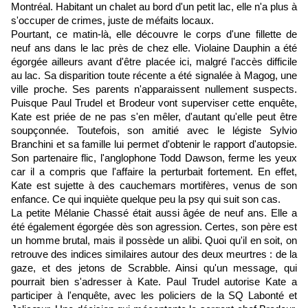
Montréal. Habitant un chalet au bord d'un petit lac, elle n'a plus à
s'occuper de crimes, juste de méfaits locaux.
Pourtant, ce matin-là, elle découvre le corps d'une fillette de
neuf ans dans le lac près de chez elle. Violaine Dauphin a été
égorgée ailleurs avant d'être placée ici, malgré l'accès difficile
au lac. Sa disparition toute récente a été signalée à Magog, une
ville proche. Ses parents n'apparaissent nullement suspects.
Puisque Paul Trudel et Brodeur vont superviser cette enquête,
Kate est priée de ne pas s'en mêler, d'autant qu'elle peut être
soupçonnée. Toutefois, son amitié avec le légiste Sylvio
Branchini et sa famille lui permet d'obtenir le rapport d'autopsie.
Son partenaire flic, l'anglophone Todd Dawson, ferme les yeux
car il a compris que l'affaire la perturbait fortement. En effet,
Kate est sujette à des cauchemars mortifères, venus de son
enfance. Ce qui inquiète quelque peu la psy qui suit son cas.
La petite Mélanie Chassé était aussi âgée de neuf ans. Elle a
été également égorgée dès son agression. Certes, son père est
un homme brutal, mais il possède un alibi. Quoi qu'il en soit, on
retrouve des indices similaires autour des deux meurtres : de la
gaze, et des jetons de Scrabble. Ainsi qu'un message, qui
pourrait bien s'adresser à Kate. Paul Trudel autorise Kate a
participer à l'enquête, avec les policiers de la SQ Labonté et