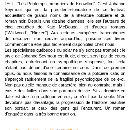
l'Est : "Les Printemps meurtriers de Knowlton". C'est Johanne
Seymour qui est la présidente-fondatrice de ce festival,
accueillant de grands noms de la littérature policière et du
roman noir. Depuis une dizaine d'années, elle est l'auteure de
cinq enquêtes de Kate McDougall, et d'autres romans
(“Wildwood”, “Rinzen”). Aux lecteurs européens francophones
de découvrir son œuvre aujourd'hui, puisque ses livres
commencent à être plus facilement disponibles chez nous.
Les spécialistes québécois du polar ne s'y sont pas trompés : le
style de Johanne Seymour est fluide, direct, servi par de cours
chapitres, entretenant un sympathique suspense, tout cela
n'étant pas dénué d'une certaine noirceur. Dans ce premier
opus, où nous faisons la connaissance de la policière Kate, on
s'aperçoit rapidement de la fragilité psychologique de celle-ci.
Non pas qu'elle manque de caractère, bien au contraire, mais il
existe des failles dans son parcours de vie. Si la dernière en
date est due à un collègue véreux, ce n'est pas la seule. N'en
dévoilons pas davantage, la progression de l'histoire peaufine
son portrait, et ceux des gens qui l'entourent. Un roman
d'enquête dans la très bonne tradition.