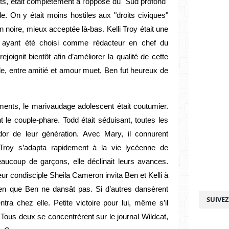
nts, était complètement à l’opposé du "Sud profond"
e. On y était moins hostiles aux "droits civiques"
 noire, mieux acceptée là-bas. Kelli Troy était une
 Ben ayant été choisi comme rédacteur en chef du
 rejoignit bientôt afin d’améliorer la qualité de cette
fille, entre amitié et amour muet, Ben fut heureux de
ments, le marivaudage adolescent était coutumier.
t le couple-phare. Todd était séduisant, toutes les
cador de leur génération. Avec Mary, il connurent
i Troy s’adapta rapidement à la vie lycéenne de
aucoup de garçons, elle déclinait leurs avances.
eur condisciple Sheila Cameron invita Ben et Kelli à
ien que Ben ne dansât pas. Si d’autres dansèrent
SUIVE
ntra chez elle. Petite victoire pour lui, même s’il
Tous deux se concentrèrent sur le journal Wildcat,