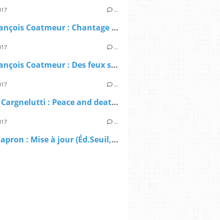
017
…
Jean-François Coatmeur : Chantage sur une ombre (Le Masque, 1963)
017
…
Jean-François Coatmeur : Des feux sous la cendre (Albin Michel, 1994)
017
…
Patrick Cargnelutti : Peace and death (Éd.Jigal, 2017)
017
…
Julien Capron : Mise à jour (Éd.Seuil, 2017)