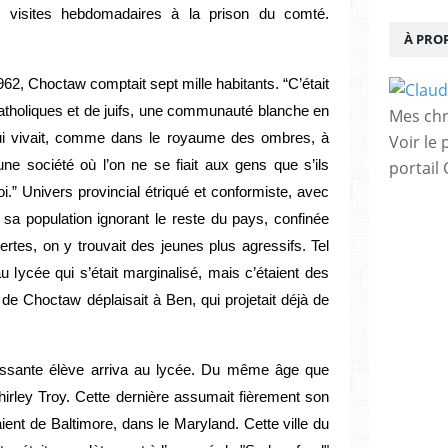
des visites hebdomadaires à la prison du comté.
À PRO
962, Choctaw comptait sept mille habitants. “C’était
tholiques et de juifs, une communauté blanche en
Mes chr
 qui vivait, comme dans le royaume des ombres, à
Voir le 
t une société où l’on ne se fiait aux gens que s’ils
portail
oi.” Univers provincial étriqué et conformiste, avec
 sa population ignorant le reste du pays, confinée
ertes, on y trouvait des jeunes plus agressifs. Tel
u lycée qui s’était marginalisé, mais c’étaient des
de Choctaw déplaisait à Ben, qui projetait déjà de
vissante élève arriva au lycée. Du même âge que
 Shirley Troy. Cette dernière assumait fièrement son
aient de Baltimore, dans le Maryland. Cette ville du