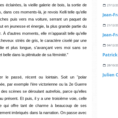
es éclairées, la vieille galerie de bois, la sortie de
27/12/2
, dans ces moments-là, je revois Kelli telle qu’elle
rches puis vers ma voiture, serrant un paquet de
21/12/2
ut en jeunesse et énergie, la plus grande partie du
. À d’autres moments, elle m’apparaît telle qu’elle
cheveux striés de gris, le caractère ciselé par une
04/12/2
die et plus longue, s’avançant vers moi sans se
t belle dans la plénitude de sa féminité.”
28/10/2
rer le passé, récent ou lointain. Soit un "polar
née, par exemple l’ère victorienne ou la 2e Guerre
là des scènes se déroulant autrefois, parce qu’elles
 présent. Et puis, il y a une troisième voie, celle
e qui offre tant de charme à beaucoup de ses
imement imbriqués dans la narration. On passe avec