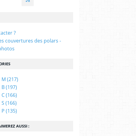
acter ?
s couvertures des polars -
photos
ORIES
s M
(217)
 B
(197)
 C
(166)
 S
(166)
 P
(135)
IMEREZ AUSSI :