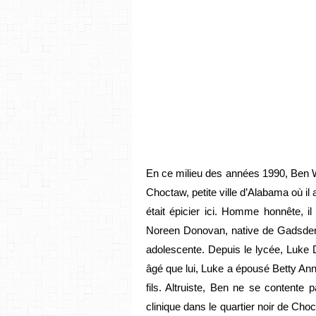
En ce milieu des années 1990, Ben W
Choctaw, petite ville d’Alabama où i
était épicier ici. Homme honnête, i
Noreen Donovan, native de Gadsden,
adolescente. Depuis le lycée, Luke 
âgé que lui, Luke a épousé Betty Ann, 
fils. Altruiste, Ben ne se contente pa
clinique dans le quartier noir de Ch