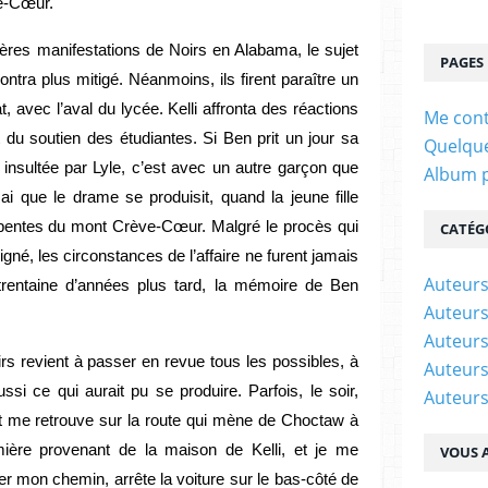
ve-Cœur.
ières manifestations de Noirs en Alabama, le sujet
PAGES
ntra plus mitigé. Néanmoins, ils firent paraître un
at, avec l’aval du lycée. Kelli affronta des réactions
Me cont
t du soutien des étudiantes. Si Ben prit un jour sa
Quelque
 insultée par Lyle, c’est avec un autre garçon que
Album 
mai que le drame se produisit, quand la jeune fille
 pentes du mont Crève-Cœur. Malgré le procès qui
CATÉG
gné, les circonstances de l’affaire ne furent jamais
Auteur
 trentaine d’années plus tard, la mémoire de Ben
Auteurs
Auteurs
irs revient à passer en revue tous les possibles, à
Auteurs
ssi ce qui aurait pu se produire. Parfois, le soir,
Auteurs
et me retrouve sur la route qui mène de Choctaw à
umière provenant de la maison de Kelli, et je me
VOUS A
er mon chemin, arrête la voiture sur le bas-côté de