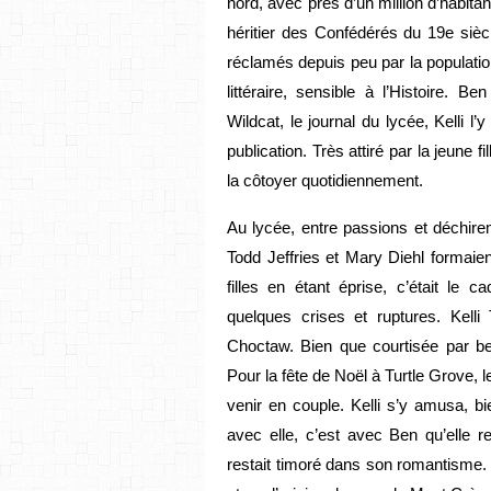
nord, avec près d’un million d’habita
héritier des Confédérés du 19e siècl
réclamés depuis peu par la population
littéraire, sensible à l’Histoire.
Wildcat, le journal du lycée, Kelli l’y
publication. Très attiré par la jeune 
la côtoyer quotidiennement.
Au lycée, entre passions et déchire
Todd Jeffries et Mary Diehl formaien
filles en étant éprise, c’était le 
quelques crises et ruptures. Kell
Choctaw. Bien que courtisée par be
Pour la fête de Noël à Turtle Grove, l
venir en couple. Kelli s’y amusa, b
avec elle, c’est avec Ben qu’elle re
restait timoré dans son romantisme. 