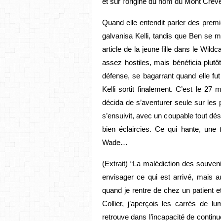
et sur l’origine du nom du Mont Crè
Quand elle entendit parler des prem
galvanisa Kelli, tandis que Ben se mo
article de la jeune fille dans le Wildc
assez hostiles, mais bénéficia plutô
défense, se bagarrant quand elle fut
Kelli sortit finalement. C’est le 27 
décida de s’aventurer seule sur les
s’ensuivit, avec un coupable tout dési
bien éclaircies. Ce qui hante, une
Wade…
(Extrait) “La malédiction des souven
envisager ce qui est arrivé, mais au
quand je rentre de chez un patient 
Collier, j’aperçois les carrés de l
retrouve dans l’incapacité de continu