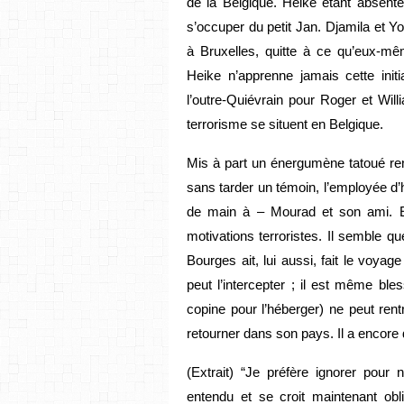
de la Belgique. Heike étant absente
s’occuper du petit Jan. Djamila et Yo
à Bruxelles, quitte à ce qu’eux-m
Heike n’apprenne jamais cette initi
l’outre-Quiévrain pour Roger et Wil
terrorisme se situent en Belgique.
Mis à part un énergumène tatoué ren
sans tarder un témoin, l’employée d
de main à – Mourad et son ami. E
motivations terroristes. Il semble 
Bourges ait, lui aussi, fait le voya
peut l’intercepter ; il est même ble
copine pour l’héberger) ne peut ren
retourner dans son pays. Il a encor
(Extrait) “Je préfère ignorer pour 
entendu et se croit maintenant obl