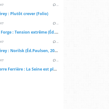
017
…
rey : Plutôt crever (Folio)
017
…
Sylvain Forge : Tension extrême (Éd.Fayard, 2017) – Prix du Quai des Orfèvres 2018
017
…
Caryl Férey : Norilsk (Éd.Paulsen, 2017)
017
…
Jean-Pierre Ferrière : La Seine est pleine de revolvers (French Pulp Éditions, 2017)