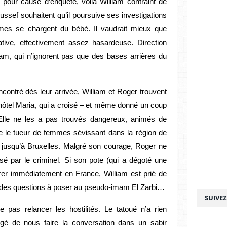
 pour cause d’enquête, voilà William contraint de
ussef souhaitent qu’il poursuive ses investigations
êmes se chargent du bébé. Il vaudrait mieux que
ative, effectivement assez hasardeuse. Direction
liam, qui n’ignorent pas que des bases arrières du
contré dès leur arrivée, William et Roger trouvent
’hôtel Maria, qui a croisé – et même donné un coup
lle ne les a pas trouvés dangereux, animés de
que le tueur de femmes sévissant dans la région de
ge jusqu’à Bruxelles. Malgré son courage, Roger ne
ssé par le criminel. Si son pote (qui a dégoté une
trer immédiatement en France, William est prié de
e des questions à poser au pseudo-imam El Zarbi…
SUIVE
ne pas relancer les hostilités. Le tatoué n’a rien
igé de nous faire la conversation dans un sabir