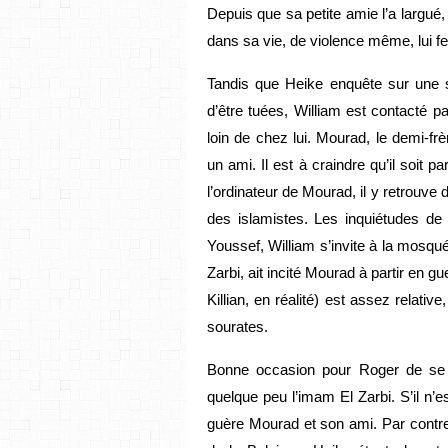
Depuis que sa petite amie l’a largu
dans sa vie, de violence même, lui fer
Tandis que Heike enquête sur une 
d’être tuées, William est contacté 
loin de chez lui. Mourad, le demi-f
un ami. Il est à craindre qu’il soit p
l’ordinateur de Mourad, il y retrouve 
des islamistes. Les inquiétudes de
Youssef, William s’invite à la mosqué
Zarbi, ait incité Mourad à partir en g
Killian, en réalité) est assez relative
sourates.
Bonne occasion pour Roger de se 
quelque peu l’imam El Zarbi. S’il n’e
guère Mourad et son ami. Par contre