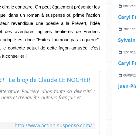
08/12/2
 dira le contraire. On peut également présenter les
que, dans un roman à suspense où prime l’action
Caryl Fé
uteur revendique une poésie à la Prévert, l’idée
20/11/2
et des aventures agitées héritières de Frédéric
a adopté est donc “Faites l’humour, pas la guerre”.
 le contexte actuel de cette façon amusée, c’est
12/10/2
à conseiller !
06/09/2
Le blog de Claude LE NOCHER
ttérature Policière dans toute sa diversité :
noirs et d'enquête, auteurs français et ...
http://www.action-suspense.com/