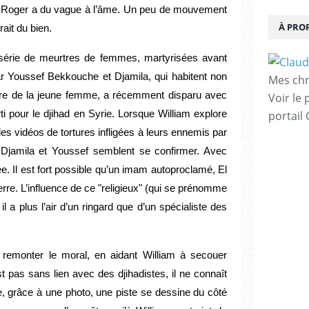
é, Roger a du vague à l’âme. Un peu de mouvement
À PRO
ait du bien.
série de meurtres de femmes, martyrisées avant
par Youssef Bekkouche et Djamila, qui habitent non
Mes chr
rère de la jeune femme, a récemment disparu avec
Voir le 
arti pour le djihad en Syrie. Lorsque William explore
portail
des vidéos de tortures infligées à leurs ennemis par
 Djamila et Youssef semblent se confirmer. Avec
e. Il est fort possible qu’un imam autoproclamé, El
uerre. L’influence de ce "religieux" (qui se prénomme
, il a plus l’air d’un ringard que d’un spécialiste des
remonter le moral, en aidant William à secouer
st pas sans lien avec des djihadistes, il ne connaît
, grâce à une photo, une piste se dessine du côté