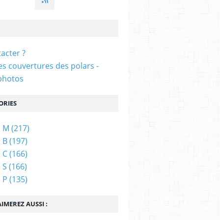
acter ?
s couvertures des polars -
photos
ORIES
s M
(217)
 B
(197)
 C
(166)
 S
(166)
 P
(135)
IMEREZ AUSSI :