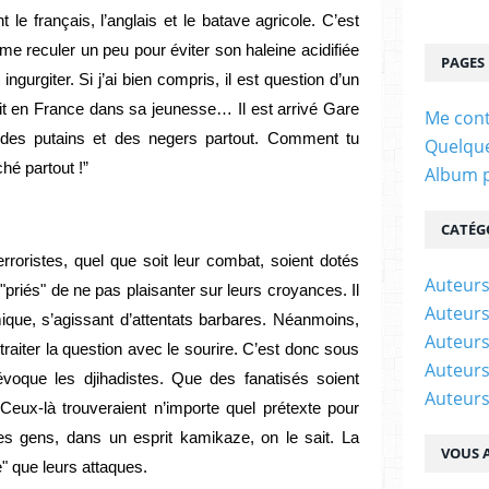
le français, l’anglais et le batave agricole. C’est
 me reculer un peu pour éviter son haleine acidifiée
PAGES
ngurgiter. Si j’ai bien compris, il est question d’un
fait en France dans sa jeunesse… Il est arrivé Gare
Me cont
, des putains et des negers partout. Comment tu
Quelque
hé partout !”
Album 
CATÉG
roristes, quel que soit leur combat, soient dotés
Auteur
priés" de ne pas plaisanter sur leurs croyances. Il
Auteurs
mique, s’agissant d’attentats barbares. Néanmoins,
Auteurs
traiter la question avec le sourire. C’est donc sous
Auteurs
évoque les djihadistes. Que des fanatisés soient
Auteurs
eux-là trouveraient n’importe quel prétexte pour
 des gens, dans un esprit kamikaze, on le sait. La
VOUS A
e" que leurs attaques.