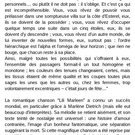
personnels… ou plutôt il ne doit pas : il s’oblige. Et c’est ça qui
est incompréhensible. Vous, vous rêvez de pouvoir vous
prélasser dans une somptueuse villa sur la côte d’Esterel, eux,
ils se doivent de la posséder ; vous, vous rêvez d’occuper
quelque temps une suite dans un cinq étoiles, eux, ils se
doivent d’y descendre ; vous, vous rêvez d’un autre monde, de
lui inventer de nouvelles formes, eux, surtout pas : l’ordre
hiérarchique est l’alpha et l’oméga de leur horizon ; que rien ne
bouge, que chacun reste à sa place.
Ainsi, malgré toutes les possibilités qui s’offraient à eux,
l’ensemble des passagers formait-il un tout homogène et
monotone ; les couleurs des tenues changeaient, certes, mais
les tissus étaient de même qualité et les coupes toutes plus
sages les unes que les autres ou, chez les femmes, trop
volontairement excentriques – c’était jours de fête…”
La romantique chanson “Lili Marleen” a connu un succès
mondial, en particulier grâce à Marlène Dietrich (mais elle eut
beaucoup d’interprètes). Sa mélodie se retient aisément, et son
texte teinté de nostalgie est universel : une histoire d’amour
contrariée, l’image d’un bonheur fantomatique, une séparation
suggérant la mort. Si cette magnifique chanson a été reprise par