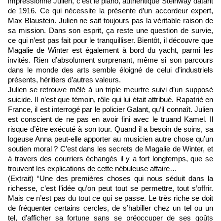
impressionne Julien, c’est le piano, authentique Steinway datant
de 1916. Ce qui nécessite la présente d’un accordeur expert,
Max Blaustein. Julien ne sait toujours pas la véritable raison de
sa mission. Dans son esprit, ça reste une question de survie,
ce qui n’est pas fait pour le tranquilliser. Bientôt, il découvre que
Magalie de Winter est également à bord du yacht, parmi les
invités. Rien d’absolument surprenant, même si son parcours
dans le monde des arts semble éloigné de celui d’industriels
présents, héritiers d’autres valeurs.
Julien se retrouve mêlé à un triple meurtre suivi d’un supposé
suicide. Il n’est que témoin, rôle qui lui était attribué. Rapatrié en
France, il est interrogé par le policier Galant, qu’il connaît. Julien
est conscient de ne pas en avoir fini avec le truand Kamel. Il
risque d’être exécuté à son tour. Quand il a besoin de soins, sa
logeuse Anna peut-elle apporter au musicien autre chose qu’un
soutien moral ? C’est dans les secrets de Magalie de Winter, et
à travers des courriers échangés il y a fort longtemps, que se
trouvent les explications de cette nébuleuse affaire…
(Extrait) “Une des premières choses qui nous séduit dans la
richesse, c’est l’idée qu’on peut tout se permettre, tout s’offrir.
Mais ce n’est pas du tout ce qui se passe. Le très riche se doit
de fréquenter certains cercles, de s’habiller chez un tel ou un
tel, d’afficher sa fortune sans se préoccuper de ses goûts