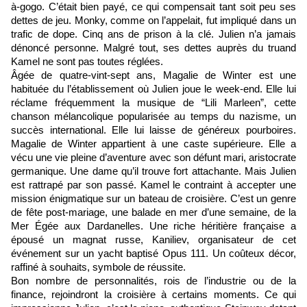
à-gogo. C’était bien payé, ce qui compensait tant soit peu ses
dettes de jeu. Monky, comme on l’appelait, fut impliqué dans un
trafic de dope. Cinq ans de prison à la clé. Julien n’a jamais
dénoncé personne. Malgré tout, ses dettes auprès du truand
Kamel ne sont pas toutes réglées.
Âgée de quatre-vint-sept ans, Magalie de Winter est une
habituée du l’établissement où Julien joue le week-end. Elle lui
réclame fréquemment la musique de “Lili Marleen”, cette
chanson mélancolique popularisée au temps du nazisme, un
succès international. Elle lui laisse de généreux pourboires.
Magalie de Winter appartient à une caste supérieure. Elle a
vécu une vie pleine d’aventure avec son défunt mari, aristocrate
germanique. Une dame qu’il trouve fort attachante. Mais Julien
est rattrapé par son passé. Kamel le contraint à accepter une
mission énigmatique sur un bateau de croisière. C’est un genre
de fête post-mariage, une balade en mer d’une semaine, de la
Mer Égée aux Dardanelles. Une riche héritière française a
épousé un magnat russe, Kaniliev, organisateur de cet
événement sur un yacht baptisé Opus 111. Un coûteux décor,
raffiné à souhaits, symbole de réussite.
Bon nombre de personnalités, rois de l’industrie ou de la
finance, rejoindront la croisière à certains moments. Ce qui