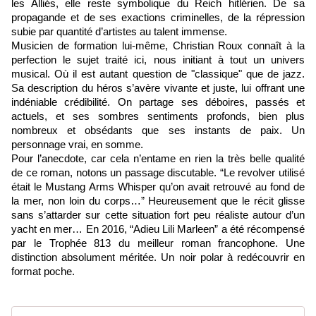
les Alliés, elle reste symbolique du Reich hitlérien. De sa
propagande et de ses exactions criminelles, de la répression
subie par quantité d’artistes au talent immense.
Musicien de formation lui-même, Christian Roux connaît à la
perfection le sujet traité ici, nous initiant à tout un univers
musical. Où il est autant question de "classique" que de jazz.
Sa description du héros s’avère vivante et juste, lui offrant une
indéniable crédibilité. On partage ses déboires, passés et
actuels, et ses sombres sentiments profonds, bien plus
nombreux et obsédants que ses instants de paix. Un
personnage vrai, en somme.
Pour l’anecdote, car cela n’entame en rien la très belle qualité
de ce roman, notons un passage discutable. “Le revolver utilisé
était le Mustang Arms Whisper qu’on avait retrouvé au fond de
la mer, non loin du corps…” Heureusement que le récit glisse
sans s’attarder sur cette situation fort peu réaliste autour d’un
yacht en mer… En 2016, “Adieu Lili Marleen” a été récompensé
par le Trophée 813 du meilleur roman francophone. Une
distinction absolument méritée. Un noir polar à redécouvrir en
format poche.