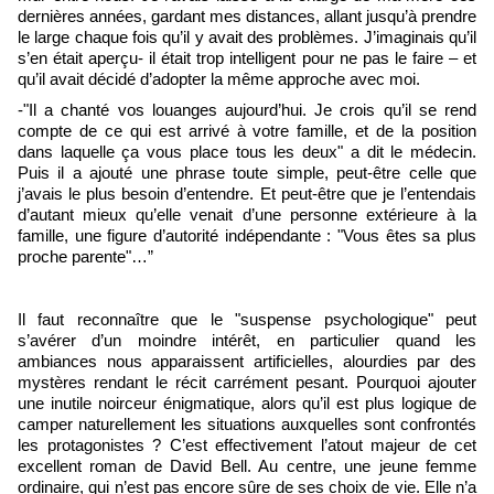
dernières années, gardant mes distances, allant jusqu’à prendre
le large chaque fois qu’il y avait des problèmes. J’imaginais qu’il
s’en était aperçu- il était trop intelligent pour ne pas le faire – et
qu’il avait décidé d’adopter la même approche avec moi.
-"Il a chanté vos louanges aujourd’hui. Je crois qu’il se rend
compte de ce qui est arrivé à votre famille, et de la position
dans laquelle ça vous place tous les deux" a dit le médecin.
Puis il a ajouté une phrase toute simple, peut-être celle que
j’avais le plus besoin d’entendre. Et peut-être que je l’entendais
d’autant mieux qu’elle venait d’une personne extérieure à la
famille, une figure d’autorité indépendante : "Vous êtes sa plus
proche parente"…”
Il faut reconnaître que le "suspense psychologique" peut
s’avérer d’un moindre intérêt, en particulier quand les
ambiances nous apparaissent artificielles, alourdies par des
mystères rendant le récit carrément pesant. Pourquoi ajouter
une inutile noirceur énigmatique, alors qu’il est plus logique de
camper naturellement les situations auxquelles sont confrontés
les protagonistes ? C’est effectivement l’atout majeur de cet
excellent roman de David Bell. Au centre, une jeune femme
ordinaire, qui n’est pas encore sûre de ses choix de vie. Elle n’a