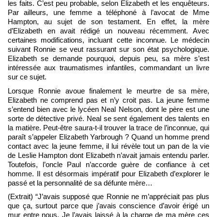
les faits. C’est peu probable, selon Elizabeth et les enquêteurs.
Par ailleurs, une femme a téléphoné à l’avocat de Mme
Hampton, au sujet de son testament. En effet, la mère
d’Elizabeth en avait rédigé un nouveau récemment. Avec
certaines modifications, incluant cette inconnue. Le médecin
suivant Ronnie se veut rassurant sur son état psychologique.
Elizabeth se demande pourquoi, depuis peu, sa mère s’est
intéressée aux traumatismes infantiles, commandant un livre
sur ce sujet.
Lorsque Ronnie avoue finalement le meurtre de sa mère,
Elizabeth ne comprend pas et n’y croit pas. La jeune femme
s’entend bien avec le lycéen Neal Nelson, dont le père est une
sorte de détective privé. Neal se sent également des talents en
la matière. Peut-être saura-t-il trouver la trace de l’inconnue, qui
paraît s’appeler Elizabeth Yarbrough ? Quand un homme prend
contact avec la jeune femme, il lui révèle tout un pan de la vie
de Leslie Hampton dont Elizabeth n’avait jamais entendu parler.
Toutefois, l’oncle Paul n’accorde guère de confiance à cet
homme. Il est désormais impératif pour Elizabeth d’explorer le
passé et la personnalité de sa défunte mère…
(Extrait) “J’avais supposé que Ronnie ne m’appréciait pas plus
que ça, surtout parce que j’avais conscience d’avoir érigé un
mur entre nous. Je l’avais laissé à la charge de ma mère ces