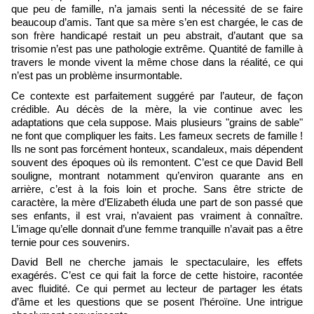
que peu de famille, n’a jamais senti la nécessité de se faire
beaucoup d’amis. Tant que sa mère s’en est chargée, le cas de
son frère handicapé restait un peu abstrait, d’autant que sa
trisomie n’est pas une pathologie extrême. Quantité de famille à
travers le monde vivent la même chose dans la réalité, ce qui
n’est pas un problème insurmontable.
Ce contexte est parfaitement suggéré par l’auteur, de façon
crédible. Au décès de la mère, la vie continue avec les
adaptations que cela suppose. Mais plusieurs "grains de sable"
ne font que compliquer les faits. Les fameux secrets de famille !
Ils ne sont pas forcément honteux, scandaleux, mais dépendent
souvent des époques où ils remontent. C’est ce que David Bell
souligne, montrant notamment qu’environ quarante ans en
arrière, c’est à la fois loin et proche. Sans être stricte de
caractère, la mère d’Elizabeth éluda une part de son passé que
ses enfants, il est vrai, n’avaient pas vraiment à connaître.
L’image qu’elle donnait d’une femme tranquille n’avait pas a être
ternie pour ces souvenirs.
David Bell ne cherche jamais le spectaculaire, les effets
exagérés. C’est ce qui fait la force de cette histoire, racontée
avec fluidité. Ce qui permet au lecteur de partager les états
d’âme et les questions que se posent l’héroïne. Une intrigue