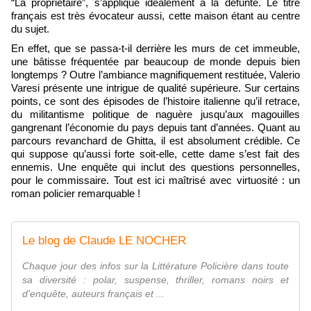
“La propriétaire”, s’applique idéalement à la défunte. Le titre
français est très évocateur aussi, cette maison étant au centre
du sujet.
En effet, que se passa-t-il derrière les murs de cet immeuble,
une bâtisse fréquentée par beaucoup de monde depuis bien
longtemps ? Outre l’ambiance magnifiquement restituée, Valerio
Varesi présente une intrigue de qualité supérieure. Sur certains
points, ce sont des épisodes de l’histoire italienne qu’il retrace,
du militantisme politique de naguère jusqu’aux magouilles
gangrenant l’économie du pays depuis tant d’années. Quant au
parcours revanchard de Ghitta, il est absolument crédible. Ce
qui suppose qu’aussi forte soit-elle, cette dame s’est fait des
ennemis. Une enquête qui inclut des questions personnelles,
pour le commissaire. Tout est ici maîtrisé avec virtuosité : un
roman policier remarquable !
Le blog de Claude LE NOCHER
Chaque jour des infos sur la Littérature Policière dans toute
sa diversité : polar, suspense, thriller, romans noirs et
d'enquête, auteurs français et ...