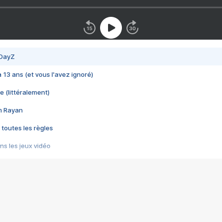
 DayZ
 a 13 ans (et vous l'avez ignoré)
e (littéralement)
im Rayan
 toutes les règles
s les jeux vidéo
us choquant de Rockstar ? - Le scandale BULLY
e plus moche de Steam
du RÊVE tourne au CAUCHEMAR
pendant 8 heures