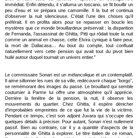
immédiat. Enfin détendu, il s’alluma un toscano, se fit bouillir un
peu d’eau et se prépara une camomille. Il la but et continua
d’observer la nuit silencieuse. C’était l’une des choses qu’il
préférait. Il en profita alors pour se repasser en boucle les
mystères que ce monde brouillardeux préservait : la disparition
de Fernanda, l’assassinat de Ghitta, Pitti qui rôdait toute la nuit
comme un animal en chasse, cette Elvira cynique à faire peur,
la mort de Dallacasa… Au bout du compte, tout confluait
naturellement vers cette pension qui avait tout du pivot bien
huilé autour duquel tournait un univers entier.”
Le commissaire Sonari est un mélancolique et un contemplatif.
Il aime sillonner les rues de sa ville, redécouvrir chaque "borgo",
se remémorant des images du passé. Le brouillard qui semble
coutumier à Parme lui offre une atmosphère qu’il apprécie.
Derrière la fenêtre de la pension, la nuit, il observe les
mouvements du quartier. Chez Ghitta, il espère dénicher
d’improbables empreintes de ce que fut la vie de la victime.
Pendant ce temps, c’est son adjoint Juvara qui s’occupe des
quelques détails à préciser. Pour autant, Sonari n’est nullement
passif. Bien au contraire, car il y a quantité d’aspects de la
personnalité de Ghitta à explorer. Le titre italien de ce roman,