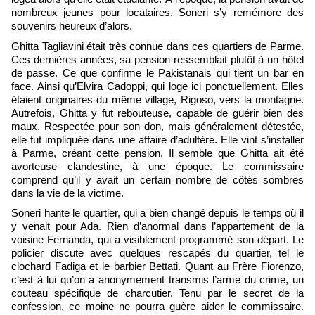
nombreux jeunes pour locataires. Soneri s’y remémore des
souvenirs heureux d’alors.
Ghitta Tagliavini était très connue dans ces quartiers de Parme.
Ces dernières années, sa pension ressemblait plutôt à un hôtel
de passe. Ce que confirme le Pakistanais qui tient un bar en
face. Ainsi qu’Elvira Cadoppi, qui loge ici ponctuellement. Elles
étaient originaires du même village, Rigoso, vers la montagne.
Autrefois, Ghitta y fut rebouteuse, capable de guérir bien des
maux. Respectée pour son don, mais généralement détestée,
elle fut impliquée dans une affaire d’adultère. Elle vint s’installer
à Parme, créant cette pension. Il semble que Ghitta ait été
avorteuse clandestine, à une époque. Le commissaire
comprend qu’il y avait un certain nombre de côtés sombres
dans la vie de la victime.
Soneri hante le quartier, qui a bien changé depuis le temps où il
y venait pour Ada. Rien d’anormal dans l’appartement de la
voisine Fernanda, qui a visiblement programmé son départ. Le
policier discute avec quelques rescapés du quartier, tel le
clochard Fadiga et le barbier Bettati. Quant au Frère Fiorenzo,
c’est à lui qu’on a anonymement transmis l’arme du crime, un
couteau spécifique de charcutier. Tenu par le secret de la
confession, ce moine ne pourra guère aider le commissaire.