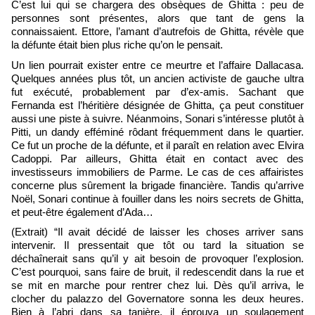
C’est lui qui se chargera des obsèques de Ghitta : peu de
personnes sont présentes, alors que tant de gens la
connaissaient. Ettore, l’amant d’autrefois de Ghitta, révèle que
la défunte était bien plus riche qu’on le pensait.
Un lien pourrait exister entre ce meurtre et l’affaire Dallacasa.
Quelques années plus tôt, un ancien activiste de gauche ultra
fut exécuté, probablement par d’ex-amis. Sachant que
Fernanda est l’héritière désignée de Ghitta, ça peut constituer
aussi une piste à suivre. Néanmoins, Sonari s’intéresse plutôt à
Pitti, un dandy efféminé rôdant fréquemment dans le quartier.
Ce fut un proche de la défunte, et il paraît en relation avec Elvira
Cadoppi. Par ailleurs, Ghitta était en contact avec des
investisseurs immobiliers de Parme. Le cas de ces affairistes
concerne plus sûrement la brigade financière. Tandis qu’arrive
Noël, Sonari continue à fouiller dans les noirs secrets de Ghitta,
et peut-être également d’Ada…
(Extrait) “Il avait décidé de laisser les choses arriver sans
intervenir. Il pressentait que tôt ou tard la situation se
déchaînerait sans qu’il y ait besoin de provoquer l’explosion.
C’est pourquoi, sans faire de bruit, il redescendit dans la rue et
se mit en marche pour rentrer chez lui. Dès qu’il arriva, le
clocher du palazzo del Governatore sonna les deux heures.
Bien à l’abri dans sa tanière, il éprouva un soulagement