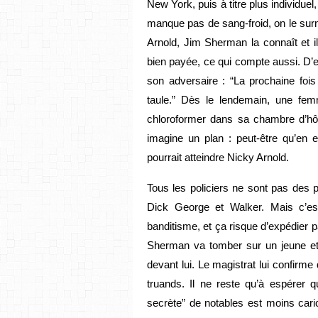
New York, puis à titre plus individuel,
manque pas de sang-froid, on le sur
Arnold, Jim Sherman la connaît et il
bien payée, ce qui compte aussi. D’em
son adversaire : “La prochaine fois 
taule.” Dès le lendemain, une fe
chloroformer dans sa chambre d’hôt
imagine un plan : peut-être qu’en e
pourrait atteindre Nicky Arnold.
Tous les policiers ne sont pas des 
Dick George et Walker. Mais c’est
banditisme, et ça risque d’expédier p
Sherman va tomber sur un jeune et a
devant lui. Le magistrat lui confirm
truands. Il ne reste qu’à espérer qu’
secrète” de notables est moins caric