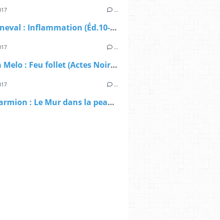
017
…
Éric Maneval : Inflammation (Éd.10-18, 2017)
017
…
Patrícia Melo : Feu follet (Actes Noirs, 2017)
017
…
Luce Marmion : Le Mur dans la peau (Éd.Pavillon Noir, 2017)