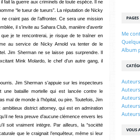
 il fait la guerre aux criminels de toute espèce. Il ne
nomme “le tueur de tueurs”. La réputation de Nicky
PAGES
 ne craint pas de l’affronter. Ce sera une mission
blée, il s’invite au Sahara Club, manière d’avertir
Me cont
que je te rencontrerai, je risque de te traîner en
Quelque
mme au service de Nicky Arnold va tenter de le
Album 
el. Jim Sherman ne se laisse pas surprendre. Il
xcitant Mink Molardo, le chef d’un autre gang, il
CATÉG
Auteur
pourris. Jim Sherman s’appuie sur les inspecteurs
Auteurs
 une bataille mortelle qui est lancée contre le
Auteurs
as mal de monde à l’hôpital, ou pire. Toutefois, Jim
Auteurs
mbitieux district attorney, qui est en admiration
Auteurs
e qu’il ne fera preuve d’aucune clémence envers les
il soit vraiment intègre. Par ailleurs, la “société
VOUS A
aturale que le craignait l’enquêteur, même si leur