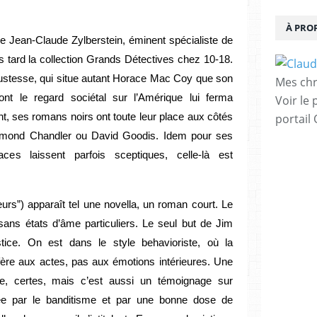
À PRO
née Jean-Claude Zylberstein, éminent spécialiste de
lus tard la collection Grands Détectives chez 10-18.
 justesse, qui situe autant Horace Mac Coy que son
Mes chr
ont le regard sociétal sur l’Amérique lui ferma
Voir le 
t, ses romans noirs ont toute leur place aux côtés
portail
mond Chandler ou David Goodis. Idem pour ses
aces laissent parfois sceptiques, celle-là est
ueurs”) apparaît tel une novella, un roman court. Le
sans états d’âme particuliers. Le seul but de Jim
ice. On est dans le style behavioriste, où la
ère aux actes, pas aux émotions intérieures. Une
lée, certes, mais c’est aussi un témoignage sur
ée par le banditisme et par une bonne dose de