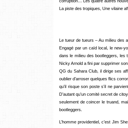
corruption… Les quatre autres nouvelle
La piste des tropiques, Une vilaine af
Le tueur de tueurs – Au milieu des
Engagé par un caïd local, le new-yo
dans le milieu des bootleggers, les tr
Nicky Arnold a fini par supprimer s
QG du Sahara Club, il dirige ses af
oublier d’arroser quelques flics corr
qu’il risque son poste s’il ne parvie
D’autant qu’un comité secret de citoye
seulement de coincer le truand, mais
bootleggers.
L’homme providentiel, c’est Jim Sher