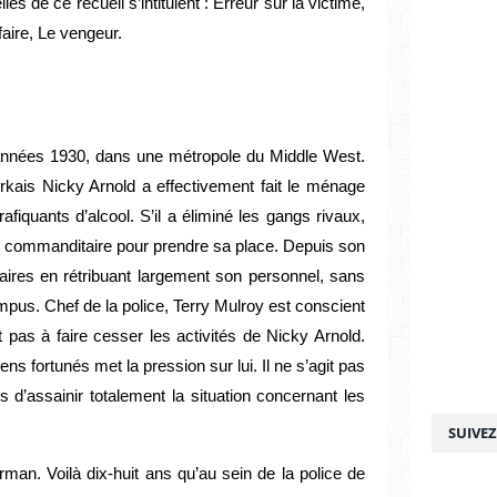
s de ce recueil s’intitulent : Erreur sur la victime,
faire, Le vengeur.
 années 1930, dans une métropole du Middle West.
rkais Nicky Arnold a effectivement fait le ménage
afiquants d’alcool. S’il a éliminé les gangs rivaux,
on commanditaire pour prendre sa place. Depuis son
faires en rétribuant largement son personnel, sans
ompus. Chef de la police, Terry Mulroy est conscient
nt pas à faire cesser les activités de Nicky Arnold.
ns fortunés met la pression sur lui. Il ne s’agit pas
 d’assainir totalement la situation concernant les
SUIVE
man. Voilà dix-huit ans qu’au sein de la police de