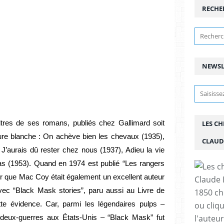
RECHE
NEWSL
itres de ses romans, publiés chez Gallimard soit
LES C
ure blanche : On achève bien les chevaux (1935),
CLAUD
 J’aurais dû rester chez nous (1937), Adieu la vie
cas (1953). Quand en 1974 est publié “Les rangers
r que Mac Coy était également un excellent auteur
vec “Black Mask stories”, paru aussi au Livre de
1850 chr
te évidence. Car, parmi les légendaires pulps –
ou cliqu
l'auteu
deux-guerres aux États-Unis – “Black Mask” fut