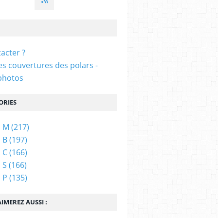
acter ?
s couvertures des polars -
photos
ORIES
s M
(217)
 B
(197)
 C
(166)
 S
(166)
 P
(135)
IMEREZ AUSSI :