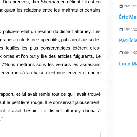
 Des preuves, Jim Sherman en détient : il est en
26/11/2
diquant les relations entre les malfrats et certains
10/11/2
s policiers était du ressort du district attorney. Les
grands renforts de superlatifs, publiaient aussi des
 feuilles les plus conservatrices jetèrent elles-
06/11/2
ties et l’on put y lire des articles fulgurants. Le
nt :"Nous mettrons sous les verrous les assassins
enverrons à la chaise électrique, envers et contre
apport, et lui avait remis tout ce qu’il avait trouvé
 le petit livre rouge. Il le conservait jalousement.
dont il avait besoin. Le district attorney donna à
…"