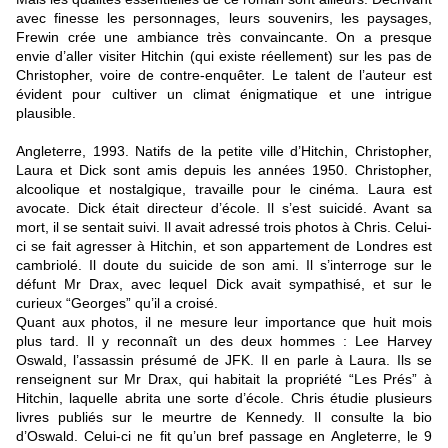
avec finesse les personnages, leurs souvenirs, les paysages,
Frewin crée une ambiance très convaincante. On a presque
envie d’aller visiter Hitchin (qui existe réellement) sur les pas de
Christopher, voire de contre-enquêter. Le talent de l’auteur est
évident pour cultiver un climat énigmatique et une intrigue
plausible.
Angleterre, 1993. Natifs de la petite ville d’Hitchin, Christopher,
Laura et Dick sont amis depuis les années 1950. Christopher,
alcoolique et nostalgique, travaille pour le cinéma. Laura est
avocate. Dick était directeur d’école. Il s’est suicidé. Avant sa
mort, il se sentait suivi. Il avait adressé trois photos à Chris. Celui-
ci se fait agresser à Hitchin, et son appartement de Londres est
cambriolé. Il doute du suicide de son ami. Il s’interroge sur le
défunt Mr Drax, avec lequel Dick avait sympathisé, et sur le
curieux “Georges” qu’il a croisé.
Quant aux photos, il ne mesure leur importance que huit mois
plus tard. Il y reconnaît un des deux hommes : Lee Harvey
Oswald, l’assassin présumé de JFK. Il en parle à Laura. Ils se
renseignent sur Mr Drax, qui habitait la propriété “Les Prés” à
Hitchin, laquelle abrita une sorte d’école. Chris étudie plusieurs
livres publiés sur le meurtre de Kennedy. Il consulte la bio
d’Oswald. Celui-ci ne fit qu’un bref passage en Angleterre, le 9