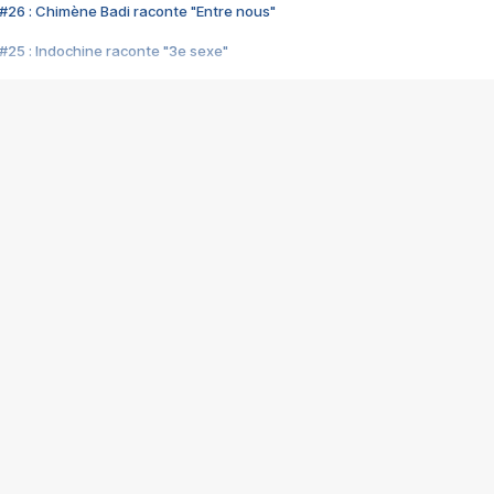
#26 : Chimène Badi raconte "Entre nous"
#25 : Indochine raconte "3e sexe"
#24 : Zaho raconte "C'est chelou"
#23 : Patrick Bruel raconte "Au café des délices"
#22 : Kyo raconte "Le chemin"
#21 : Nolwenn Leroy raconte "Cassé"
#20 : Patrick Hernandez raconte "Born to be alive"
#19 : Lorie raconte "Près de moi"
#18 : Michael Jones raconte "A nos actes manqués" (avec Jean-Jacque
#17 : Khaled raconte "Aïcha"
#16 : Corneille raconte "Parce qu'on vient de loin"
#15 : Indochine raconte "L'aventurier"
14 : Lorie raconte "Sur un air latino"