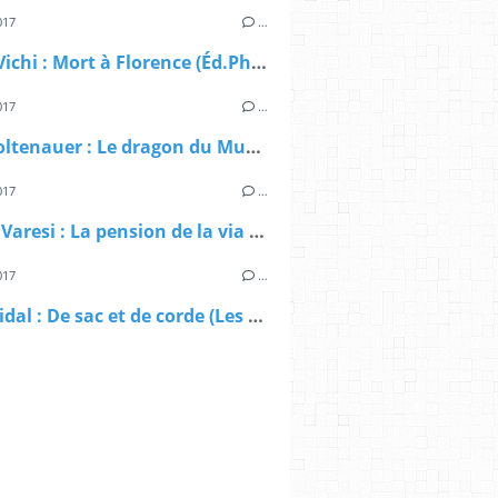
017
…
Marco Vichi : Mort à Florence (Éd.Philippe Rey, 2017)
017
…
Marc Voltenauer : Le dragon du Muveran (Pocket, 2017)
017
…
Valerio Varesi : La pension de la via Saffi (Agullo Éditions, 2017)
017
…
Gilles Vidal : De sac et de corde (Les Presses Littéraires, 2017)