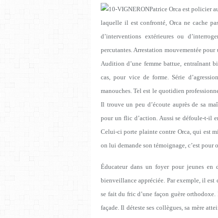
Patrice Orca est policier 
laquelle il est confronté, Orca ne cache pa
d’interventions extérieures ou d’interrog
percutantes. Arrestation mouvementée pour u
Audition d’une femme battue, entraînant bi
cas, pour vice de forme. Série d’agressio
manouches. Tel est le quotidien professionnel
Il trouve un peu d’écoute auprès de sa maît
pour un flic d’action. Aussi se défoule-t-il e
Celui-ci porte plainte contre Orca, qui est 
on lui demande son témoignage, c’est pour off
Éducateur dans un foyer pour jeunes en di
bienveillance appréciée. Par exemple, il est 
se fait du fric d’une façon guère orthodoxe. 
façade. Il déteste ses collègues, sa mère att