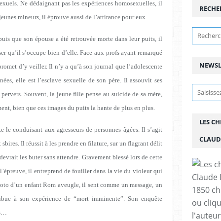
 sexuels. Ne dédaignant pas les expériences homosexuelles, il
RECHE
jeunes mineurs, il éprouve aussi de l’attirance pour eux.
is que son épouse a été retrouvée morte dans leur puits, il
nser qu’il s’occupe bien d’elle. Face aux profs ayant remarqué
NEWSL
l promet d’y veiller. Il n’y a qu’à son journal que l’adolescente
nées, elle est l’esclave sexuelle de son père. Il assouvit ses
 pervers. Souvent, la jeune fille pense au suicide de sa mère,
ment, bien que ces images du puits la hante de plus en plus.
LES C
te le conduisant aux agresseurs de personnes âgées. Il s’agit
CLAUD
ires. Il réussit à les prendre en filature, sur un flagrant délit
 devrait les buter sans attendre. Gravement blessé lors de cette
l’épreuve, il entreprend de fouiller dans la vie du violeur qui
photo d’un enfant Rom aveugle, il sent comme un message, un
1850 chr
ibue à son expérience de ­
“
mort imminente
”
. Son enquête
ou cliqu
is…
l'auteu