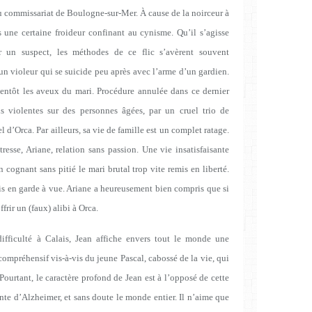
au commissariat de Boulogne-sur-Mer. À cause de la noirceur à
s une certaine froideur confinant au cynisme. Qu’il s’agisse
er un suspect, les méthodes de ce flic s’avèrent souvent
n violeur qui se suicide peu après avec l’arme d’un gardien.
entôt les aveux du mari. Procédure annulée dans ce dernier
ns violentes sur des personnes âgées, par un cruel trio de
 d’Orca. Par ailleurs, sa vie de famille est un complet ratage.
resse, Ariane, relation sans passion. Une vie insatisfaisante
n cognant sans pitié le mari brutal trop vite remis en liberté.
mis en garde à vue. Ariane a heureusement bien compris que si
rir un (faux) alibi à Orca.
fficulté à Calais, Jean affiche envers tout le monde une
compréhensif vis-à-vis du jeune Pascal, cabossé de la vie, qui
Pourtant, le caractère profond de Jean est à l’opposé de cette
einte d’Alzheimer, et sans doute le monde entier. Il n’aime que