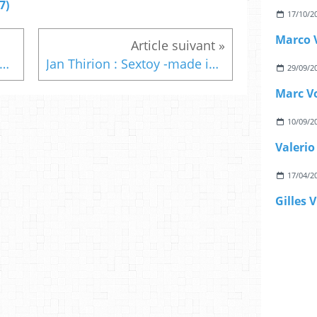
7)
17/10/2
s Otisemi : La bouche qui mange ne parle pas (Éd.Jigal, 2010)
Jan Thirion : Sextoy -made in China (Krakoen, 2010)
29/09/2
10/09/2
17/04/2