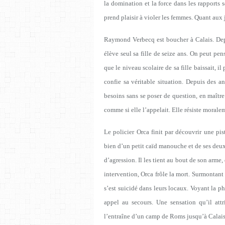
la domination et la force dans les rapports
prend plaisir à violer les femmes. Quant aux 
Raymond Verbecq est boucher à Calais. Depu
élève seul sa fille de seize ans. On peut pe
que le niveau scolaire de sa fille baissait, i
confie sa véritable situation. Depuis des an
besoins sans se poser de question, en maître
comme si elle l’appelait. Elle résiste morale
Le policier Orca finit par découvrir une pis
bien d’un petit caïd manouche et de ses deux sb
d’agression. Il les tient au bout de son arme,
intervention, Orca frôle la mort. Surmontant 
s’est suicidé dans leurs locaux. Voyant la 
appel au secours. Une sensation qu’il attr
l’entraîne d’un camp de Roms jusqu’à Cala