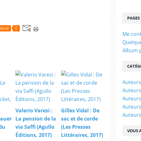
PAGES
epost
0
Me cont
Quelque
Album 
CATÉG
Auteur
Auteurs
Auteurs
Auteurs
Valerio Varesi :
Gilles Vidal : De
Auteurs
nauer
La pension de la
sac et de corde
 du
via Saffi (Agullo
(Les Presses
VOUS A
Éditions, 2017)
Littéraires, 2017)