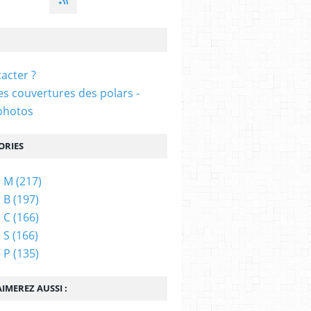
acter ?
s couvertures des polars -
photos
ORIES
s M
(217)
 B
(197)
 C
(166)
 S
(166)
 P
(135)
IMEREZ AUSSI :