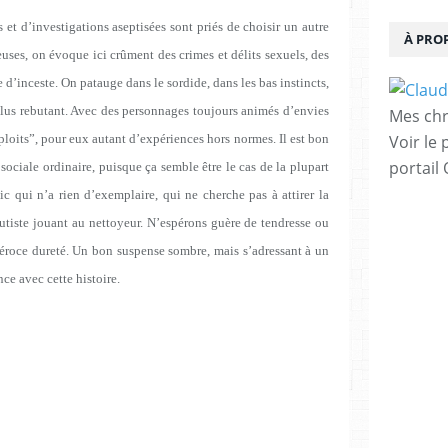
et d’investigations aseptisées sont priés de choisir un autre
À PRO
uses, on évoque ici crûment des crimes et délits sexuels, des
 d’inceste. On patauge dans le sordide, dans les bas instincts,
lus rebutant. Avec des personnages toujours animés d’envies
Mes chr
ploits
”
, pour eux autant d’expériences hors normes. Il est bon
Voir le 
portail
sociale ordinaire, puisque ça semble être le cas de la plupart
ic qui n’a rien d’exemplaire, qui ne cherche pas à attirer la
iste jouant au nettoyeur. N’espérons guère de tendresse ou
 féroce dureté. Un bon suspense sombre, mais s’adressant à un
ce avec cette histoire.