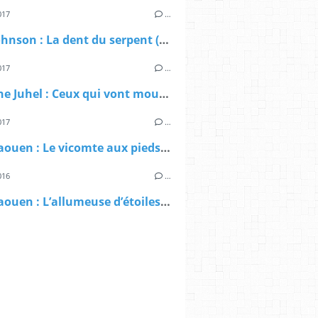
017
…
Craig Johnson : La dent du serpent (Éd.Gallmeister, 2017)
017
…
Fabienne Juhel : Ceux qui vont mourir (Éd.Sixto, coll. Le Cercle, 2017)
017
…
Hervé Jaouen : Le vicomte aux pieds nus (Presses de la Cité, 2017)
016
…
Hervé Jaouen : L’allumeuse d’étoiles (Presses de la Cité, 2016)