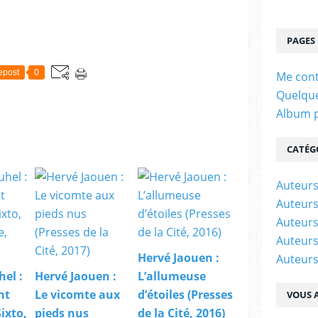
PAGES
epost
0
Me cont
Quelque
Album 
CATÉG
Auteur
Auteurs
Auteurs
Auteurs
Hervé Jaouen :
Auteurs
el :
Hervé Jaouen :
L’allumeuse
nt
Le vicomte aux
d’étoiles (Presses
VOUS A
ixto,
pieds nus
de la Cité, 2016)