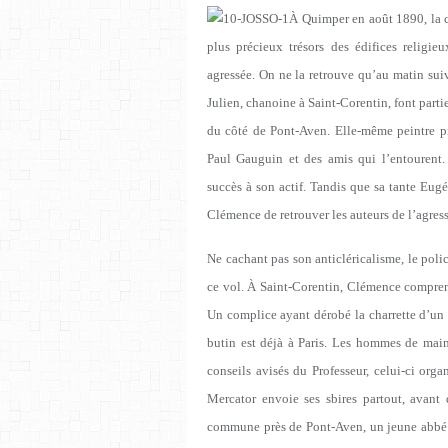
À Quimper en août 1890, la c
plus précieux trésors des édifices religie
agressée. On ne la retrouve qu’au matin suiv
Julien, chanoine à Saint-Corentin, font part
du côté de Pont-Aven. Elle-même peintre pro
Paul Gauguin et des amis qui l’entourent.
succès à son actif. Tandis que sa tante Eug
Clémence de retrouver les auteurs de l’agress
Ne cachant pas son anticléricalisme, le poli
ce vol. À Saint-Corentin, Clémence comprend 
Un complice ayant dérobé la charrette d’un v
butin est déjà à Paris. Les hommes de main
conseils avisés du Professeur, celui-ci orga
Mercator envoie ses sbires partout, avant q
commune près de Pont-Aven, un jeune abbé es