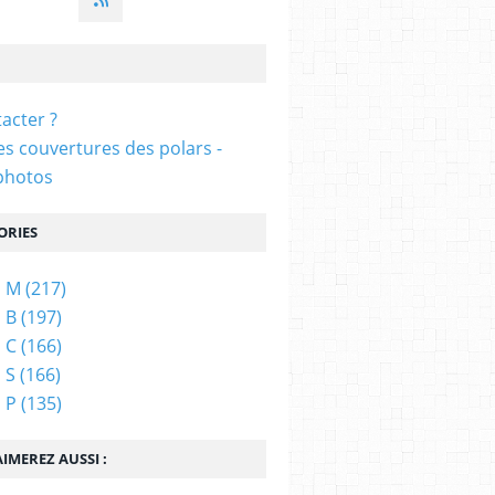
acter ?
s couvertures des polars -
photos
ORIES
s M
(217)
 B
(197)
 C
(166)
 S
(166)
 P
(135)
IMEREZ AUSSI :