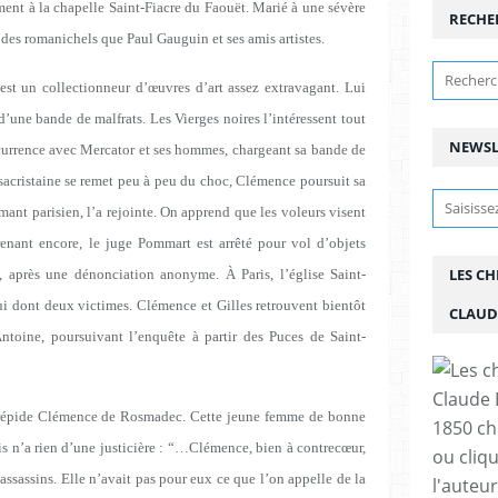
ent à la chapelle Saint-Fiacre du Faouët. Marié à une sévère
RECHE
 des romanichels que Paul Gauguin et ses amis artistes.
t un collectionneur d’œuvres d’art assez extravagant. Lui
 d’une bande de malfrats. Les Vierges noires l’intéressent tout
NEWSL
urrence avec Mercator et ses hommes, chargeant sa bande de
a sacristaine se remet peu à peu du choc, Clémence poursuit sa
amant parisien, l’a rejointe. On apprend que les voleurs visent
renant encore, le juge Pommart est arrêté pour vol d’objets
LES C
, après une dénonciation anonyme. À Paris, l’église Saint-
qui dont deux victimes. Clémence et Gilles retrouvent bientôt
CLAUD
ntoine, poursuivant l’enquête à partir des Puces de Saint-
intrépide Clémence de Rosmadec. Cette jeune femme de bonne
1850 chr
is n’a rien d’une justicière : “…Clémence, bien à contrecœur,
ou cliqu
assassins. Elle n’avait pas pour eux ce que l’on appelle de la
l'auteu