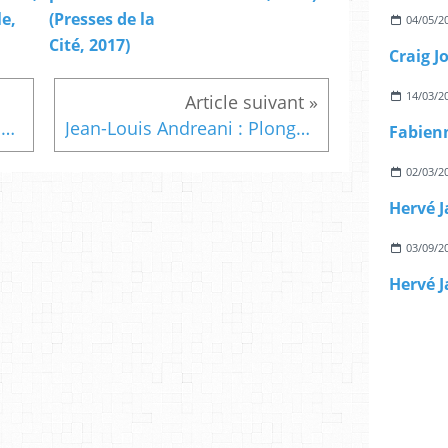
le,
(Presses de la
04/05/2
Cité, 2017)
14/03/2
Francis Essique : L’héritage du sénateur de l’Oise (Ravet-Anceau, 2010)
Jean-Louis Andreani : Plongeon à Bonifacio (L'Aube Noire, 2007)
02/03/2
03/09/2