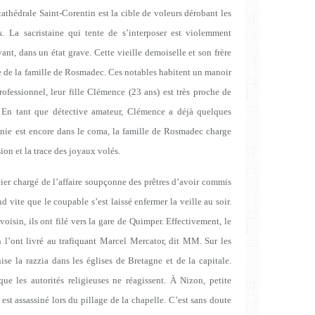
athédrale Saint-Corentin est la cible de voleurs dérobant les
ux. La sacristaine qui tente de s’interposer est violemment
ant, dans un état grave. Cette vieille demoiselle et son frère
ie de la famille de Rosmadec. Ces notables habitent un manoir
fessionnel, leur fille Clémence (23 ans) est très proche de
 En tant que détective amateur, Clémence a déjà quelques
énie est encore dans le coma, la famille de Rosmadec charge
ion et la trace des joyaux volés.
cier chargé de l’affaire soupçonne des prêtres d’avoir commis
vite que le coupable s’est laissé enfermer la veille au soir.
oisin, ils ont filé vers la gare de Quimper. Effectivement, le
 l’ont livré au trafiquant Marcel Mercator, dit MM. Sur les
nise la razzia dans les églises de Bretagne et de la capitale.
ue les autorités religieuses ne réagissent. À Nizon, petite
t assassiné lors du pillage de la chapelle. C’est sans doute