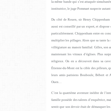
la même bande qui s’est attaquée simultaném
institutrice, le juge Pommart suspecte autant
Du côté de Rouen, sir Henry Chippenham es
aussi est conseillé par un expert, et dispose
particulièrement. Chippenham entre en conc
multiplier les pillages. Alors que sa tante l
villégiature au manoir familial. Gilles, son 
maintenant les vitraux d’églises. Plus surp
religieux. On en a découvert dans sa cave
Étienne-du-Mont est la cible des pilleurs, 
leurs amis parisiens Bouboule, Bébert et A
Ouen…
C’est la quatrième aventure inédite de l’
famille possède des talents d’enquêtrice, ma
sentit que son devoir était de démasquer les 