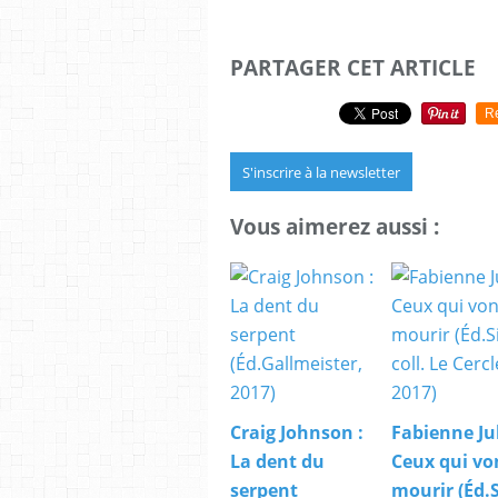
PARTAGER CET ARTICLE
R
S'inscrire à la newsletter
Vous aimerez aussi :
Craig Johnson :
Fabienne Juh
La dent du
Ceux qui vo
serpent
mourir (Éd.S