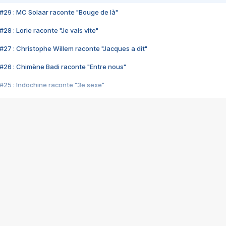
#29 : MC Solaar raconte "Bouge de là"
28 : Lorie raconte "Je vais vite"
#27 : Christophe Willem raconte "Jacques a dit"
#26 : Chimène Badi raconte "Entre nous"
#25 : Indochine raconte "3e sexe"
#24 : Zaho raconte "C'est chelou"
#23 : Patrick Bruel raconte "Au café des délices"
#22 : Kyo raconte "Le chemin"
#21 : Nolwenn Leroy raconte "Cassé"
#20 : Patrick Hernandez raconte "Born to be alive"
#19 : Lorie raconte "Près de moi"
#18 : Michael Jones raconte "A nos actes manqués" (avec Jean-Jacque