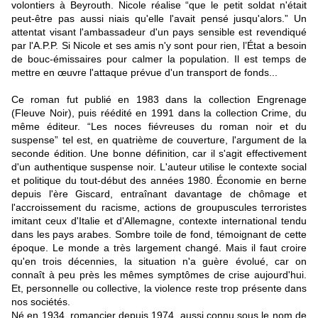
volontiers à Beyrouth. Nicole réalise “que le petit soldat n'était
peut-être pas aussi niais qu'elle l'avait pensé jusqu'alors.” Un
attentat visant l'ambassadeur d'un pays sensible est revendiqué
par l'A.P.P. Si Nicole et ses amis n'y sont pour rien, l’État a besoin
de bouc-émissaires pour calmer la population. Il est temps de
mettre en œuvre l'attaque prévue d'un transport de fonds...
Ce roman fut publié en 1983 dans la collection Engrenage
(Fleuve Noir), puis réédité en 1991 dans la collection Crime, du
même éditeur. “Les noces fiévreuses du roman noir et du
suspense” tel est, en quatrième de couverture, l'argument de la
seconde édition. Une bonne définition, car il s'agit effectivement
d'un authentique suspense noir. L'auteur utilise le contexte social
et politique du tout-début des années 1980. Économie en berne
depuis l'ère Giscard, entraînant davantage de chômage et
l'accroissement du racisme, actions de groupuscules terroristes
imitant ceux d'Italie et d'Allemagne, contexte international tendu
dans les pays arabes. Sombre toile de fond, témoignant de cette
époque. Le monde a très largement changé. Mais il faut croire
qu'en trois décennies, la situation n'a guère évolué, car on
connaît à peu près les mêmes symptômes de crise aujourd'hui.
Et, personnelle ou collective, la violence reste trop présente dans
nos sociétés.
Né en 1934, romancier depuis 1974, aussi connu sous le nom de