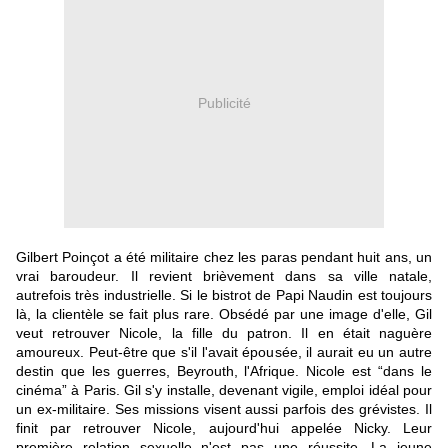
Publicité
Gilbert Poinçot a été militaire chez les paras pendant huit ans, un
vrai baroudeur. Il revient brièvement dans sa ville natale,
autrefois très industrielle. Si le bistrot de Papi Naudin est toujours
là, la clientèle se fait plus rare. Obsédé par une image d'elle, Gil
veut retrouver Nicole, la fille du patron. Il en était naguère
amoureux. Peut-être que s'il l'avait épousée, il aurait eu un autre
destin que les guerres, Beyrouth, l'Afrique. Nicole est “dans le
cinéma” à Paris. Gil s'y installe, devenant vigile, emploi idéal pour
un ex-militaire. Ses missions visent aussi parfois des grévistes. Il
finit par retrouver Nicole, aujourd'hui appelée Nicky. Leur
première relation sexuelle n'est pas une réussite. La jeune