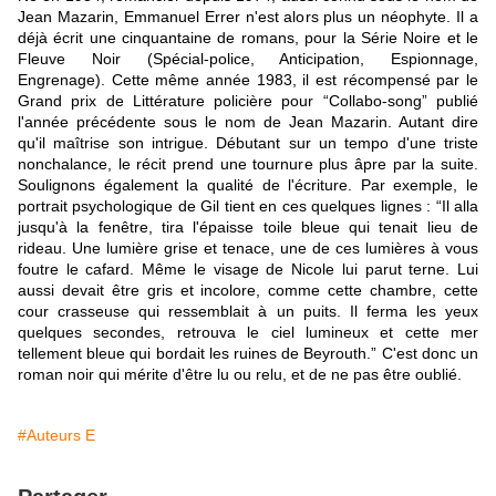
Jean Mazarin, Emmanuel Errer n'est alors plus un néophyte. Il a
déjà écrit une cinquantaine de romans, pour la Série Noire et le
Fleuve Noir (Spécial-police, Anticipation, Espionnage,
Engrenage). Cette même année 1983, il est récompensé par le
Grand prix de Littérature policière pour “Collabo-song” publié
l'année précédente sous le nom de Jean Mazarin. Autant dire
qu'il maîtrise son intrigue. Débutant sur un tempo d'une triste
nonchalance, le récit prend une tournure plus âpre par la suite.
Soulignons également la qualité de l'écriture. Par exemple, le
portrait psychologique de Gil tient en ces quelques lignes : “Il alla
jusqu'à la fenêtre, tira l'épaisse toile bleue qui tenait lieu de
rideau. Une lumière grise et tenace, une de ces lumières à vous
foutre le cafard. Même le visage de Nicole lui parut terne. Lui
aussi devait être gris et incolore, comme cette chambre, cette
cour crasseuse qui ressemblait à un puits. Il ferma les yeux
quelques secondes, retrouva le ciel lumineux et cette mer
tellement bleue qui bordait les ruines de Beyrouth.” C'est donc un
roman noir qui mérite d'être lu ou relu, et de ne pas être oublié.
#Auteurs E