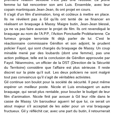
femme lui fait rencontrer son ami Luis. Ensemble, avec leur
copain martiniquais Jean-Jean, ils ont projet en cours.
Il s'agit d'un film d'animation, long et coûteux à mettre en place.
Ils ne révèlent pas à Gil qu'ils ont tenté de se financer en
réalisant un braquage à Massy. Maigre butin, Jean-Jean blessé,
ça ne va pas faire avancer le projet de film. Ils ont revendiqué le
braquage au nom de l'A.P.P., l'Action Ponctuelle Prolétarienne. Ce
fumeux groupe terroriste fit déjà parler de lui. C'est le
réactionnaire commissaire Génillon et son adjoint, le prudent
policier Fayol, qui sont chargés du braquage de Massy. Un coup
minable mené par des loubards (dont une femme), pas une
action politique, telle est la conclusion de Génillon approuvée par
Fayol. Néanmoins, un officier de la DST (Direction de la Sécurité
du Territoire) considère que l'affaire est plus sérieuse. Il reste
discret sur la piste qu'il suit. Les deux policiers ne sont malgré
tout pas convaincus qu'il s'agit de véritables activistes.
Gil continue son boulot pour la société de sécurité. Il peut même
espérer un meilleur poste. Nicole et Luis envisagent un autre
braquage, qui serait plus rentable, pour boucler le budget de leur
film d'animation. Nicole finit par avouer à Gil leur rôle dans le
casse de Massy. Un baroudeur aguerri tel que lui, ce serait un
atout majeur s'il acceptait de les aider pour un vrai braquage
fructueux. Gil y réfléchit car, avec une part du butin, il retournerait