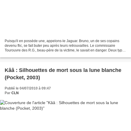
Puisqu'il en possède une, appelons-le Jaguar. Bruno, un de ses copains
devenu flic, se fait buter peu après leurs retrouvailles. Le commissaire
Tourouvre des R.G., beau-père de la victime, le savait en danger. Deux types
à moto abattent le flic partenaire...
Kââ : Silhouettes de mort sous la lune blanche
(Pocket, 2003)
Publié le 04/07/2010 à 09:47
Par
CLN