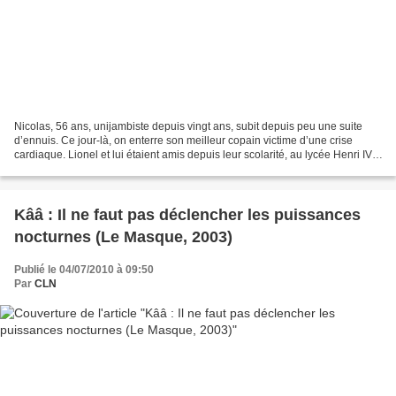
Nicolas, 56 ans, unijambiste depuis vingt ans, subit depuis peu une suite
d’ennuis. Ce jour-là, on enterre son meilleur copain victime d’une crise
cardiaque. Lionel et lui étaient amis depuis leur scolarité, au lycée Henri IV.
La mort de Lionel, grand...
Kââ : Il ne faut pas déclencher les puissances
nocturnes (Le Masque, 2003)
Publié le 04/07/2010 à 09:50
Par
CLN