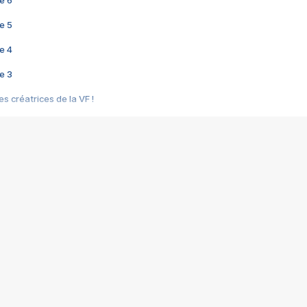
e 6
e 5
e 4
e 3
s créatrices de la VF !
e 2
e 1
e Mektoub My Love arrive enfin ! Rencontre avec Shaïn Boumedine et Sal
i : après Toni en famille
elle réalise le bouleversant Dites lui que je l'aime
ais ! Rencontre autour de Vie privée de Rebecca Zlotowski
 de Marguerite, Grave... Rencontre avec Ella Rumpf
 Les Rêveurs, un film intime sur la santé mentale