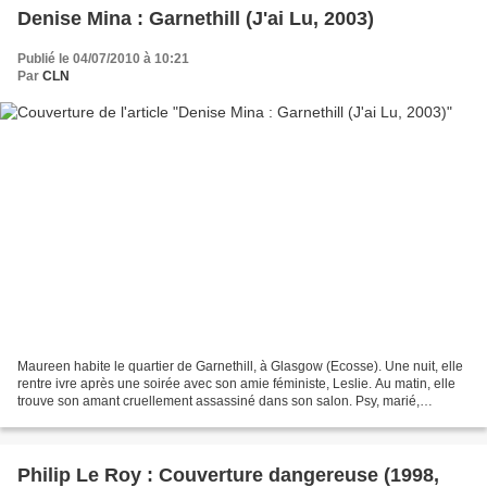
Denise Mina : Garnethill (J'ai Lu, 2003)
Publié le 04/07/2010 à 10:21
Par
CLN
Maureen habite le quartier de Garnethill, à Glasgow (Ecosse). Une nuit, elle
rentre ivre après une soirée avec son amie féministe, Leslie. Au matin, elle
trouve son amant cruellement assassiné dans son salon. Psy, marié,
Douglas est le fils d’une influente...
Philip Le Roy : Couverture dangereuse (1998,