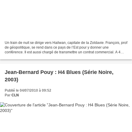
Un train de nuit se dirige vers Hailwan, capitale de la Zoldavie. François, prof
de géopolitique, se rend dans ce pays de l’Est pour y donner une
conférence. Il est aussi chargé de transmettre un contrat commercial. A 4
h10 du matin, le train ralentit...
Jean-Bernard Pouy : H4 Blues (Série Noire,
2003)
Publié le 04/07/2010 à 09:52
Par
CLN