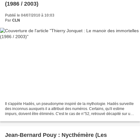
(1986 / 2003)
Publié le 04/07/2010 à 10:03
Par
CLN
Il s'appèle Hadès, un pseudonyme inspiré de la mythologie. Hadès surveille
des inconnus auxquels il a attribué des numéros. Certains, qu'il estime
impurs, doivent être éliminés. C'est le cas de n°52, retrouvé décapité sur un
chantier. L'enquête est confiée...
Jean-Bernard Pouy : Nycthémère (Les