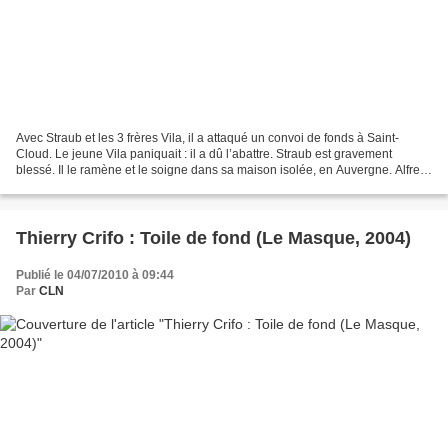
Avec Straub et les 3 frères Vila, il a attaqué un convoi de fonds à Saint-
Cloud. Le jeune Vila paniquait : il a dû l’abattre. Straub est gravement
blessé. Il le ramène et le soigne dans sa maison isolée, en Auvergne. Alfred
Vila et son 2e frère les cherchent,...
Thierry Crifo : Toile de fond (Le Masque, 2004)
Publié le 04/07/2010 à 09:44
Par
CLN