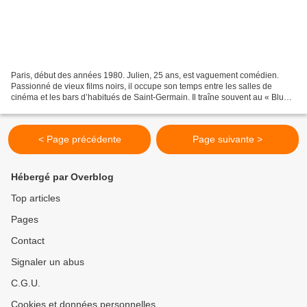
Paris, début des années 1980. Julien, 25 ans, est vaguement comédien.
Passionné de vieux films noirs, il occupe son temps entre les salles de
cinéma et les bars d’habitués de Saint-Germain. Il traîne souvent au « Blue
Time », un bistrot jazz où il retrouve...
< Page précédente
Page suivante >
Hébergé par Overblog
Top articles
Pages
Contact
Signaler un abus
C.G.U.
Cookies et données personnelles