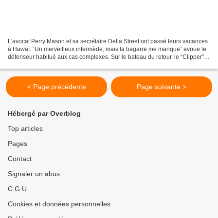
L'avocat Perry Mason et sa secrétaire Della Street ont passé leurs vacances
à Hawaï. “Un merveilleux intermède, mais la bagarre me manque” avoue le
défenseur habitué aux cas complexes. Sur le bateau du retour, le “Clipper”,
Perry et Della font la connaissance...
< Page précédente
Page suivante >
Hébergé par Overblog
Top articles
Pages
Contact
Signaler un abus
C.G.U.
Cookies et données personnelles