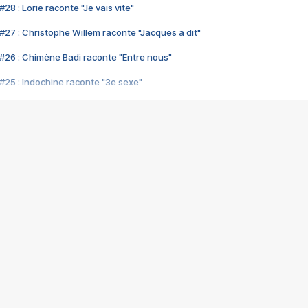
28 : Lorie raconte "Je vais vite"
#27 : Christophe Willem raconte "Jacques a dit"
#26 : Chimène Badi raconte "Entre nous"
#25 : Indochine raconte "3e sexe"
#24 : Zaho raconte "C'est chelou"
#23 : Patrick Bruel raconte "Au café des délices"
#22 : Kyo raconte "Le chemin"
#21 : Nolwenn Leroy raconte "Cassé"
#20 : Patrick Hernandez raconte "Born to be alive"
#19 : Lorie raconte "Près de moi"
#18 : Michael Jones raconte "A nos actes manqués" (avec Jean-Jacque
#17 : Khaled raconte "Aïcha"
#16 : Corneille raconte "Parce qu'on vient de loin"