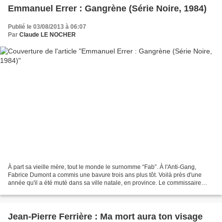
Emmanuel Errer : Gangrène (Série Noire, 1984)
Publié le 03/08/2013 à 06:07
Par
Claude LE NOCHER
À part sa vieille mère, tout le monde le surnomme “Fab”. À l'Anti-Gang,
Fabrice Dumont a commis une bavure trois ans plus tôt. Voilà près d'une
année qu'il a été muté dans sa ville natale, en province. Le commissaire
Berdrin, son supérieur, l'appelle...
Jean-Pierre Ferrière : Ma mort aura ton visage