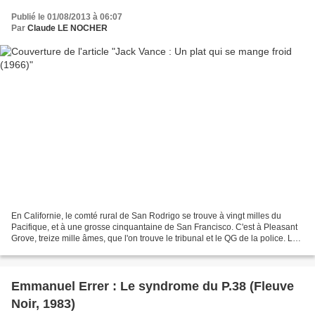
Publié le 01/08/2013 à 06:07
Par
Claude LE NOCHER
En Californie, le comté rural de San Rodrigo se trouve à vingt milles du
Pacifique, et à une grosse cinquantaine de San Francisco. C'est à Pleasant
Grove, treize mille âmes, que l'on trouve le tribunal et le QG de la police. Le
vieux shérif Cucchinello...
Emmanuel Errer : Le syndrome du P.38 (Fleuve
Noir, 1983)