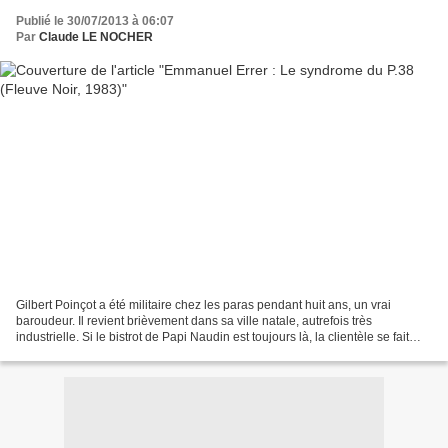
Publié le 30/07/2013 à 06:07
Par
Claude LE NOCHER
Gilbert Poinçot a été militaire chez les paras pendant huit ans, un vrai
baroudeur. Il revient brièvement dans sa ville natale, autrefois très
industrielle. Si le bistrot de Papi Naudin est toujours là, la clientèle se fait
plus rare. Obsédé par une image...