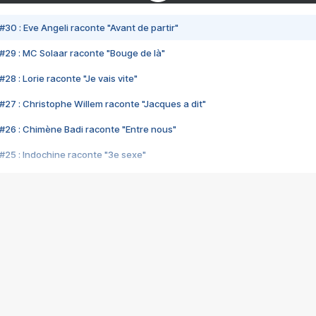
#30 : Eve Angeli raconte "Avant de partir"
#29 : MC Solaar raconte "Bouge de là"
28 : Lorie raconte "Je vais vite"
#27 : Christophe Willem raconte "Jacques a dit"
#26 : Chimène Badi raconte "Entre nous"
#25 : Indochine raconte "3e sexe"
#24 : Zaho raconte "C'est chelou"
#23 : Patrick Bruel raconte "Au café des délices"
#22 : Kyo raconte "Le chemin"
#21 : Nolwenn Leroy raconte "Cassé"
#20 : Patrick Hernandez raconte "Born to be alive"
#19 : Lorie raconte "Près de moi"