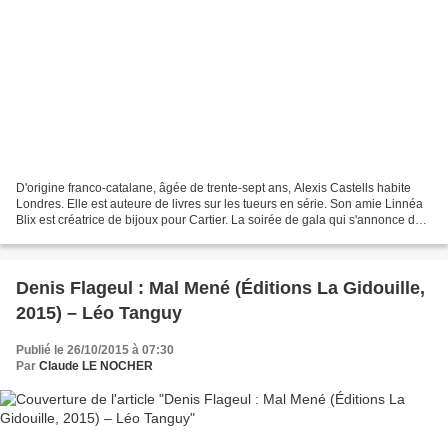
D'origine franco-catalane, âgée de trente-sept ans, Alexis Castells habite
Londres. Elle est auteure de livres sur les tueurs en série. Son amie Linnéa
Blix est créatrice de bijoux pour Cartier. La soirée de gala qui s'annonce doit
être sa consécration....
Denis Flageul : Mal Mené (Éditions La Gidouille,
2015) – Léo Tanguy
Publié le 26/10/2015 à 07:30
Par
Claude LE NOCHER