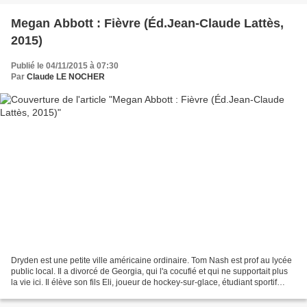
Megan Abbott : Fièvre (Éd.Jean-Claude Lattès,
2015)
Publié le 04/11/2015 à 07:30
Par
Claude LE NOCHER
Dryden est une petite ville américaine ordinaire. Tom Nash est prof au lycée
public local. Il a divorcé de Georgia, qui l'a cocufié et qui ne supportait plus
la vie ici. Il élève son fils Eli, joueur de hockey-sur-glace, étudiant sportif
séduisant qui...