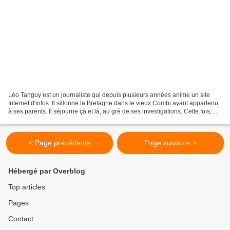
Léo Tanguy est un journaliste qui depuis plusieurs années anime un site
Internet d'infos. Il sillonne la Bretagne dans le vieux Combi ayant appartenu
à ses parents. Il séjourne çà et là, au gré de ses investigations. Cette fois,
c'est dans le Mené qu'il...
< Page précédente
Page suivante >
Hébergé par Overblog
Top articles
Pages
Contact