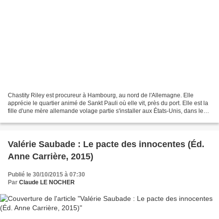
Chastity Riley est procureur à Hambourg, au nord de l'Allemagne. Elle
apprécie le quartier animé de Sankt Pauli où elle vit, près du port. Elle est la
fille d'une mère allemande volage partie s'installer aux États-Unis, dans le
Wisconsin. Son père américain...
Valérie Saubade : Le pacte des innocentes (Éd.
Anne Carrière, 2015)
Publié le 30/10/2015 à 07:30
Par
Claude LE NOCHER