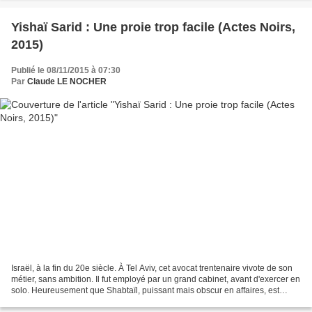
Yishaï Sarid : Une proie trop facile (Actes Noirs,
2015)
Publié le 08/11/2015 à 07:30
Par
Claude LE NOCHER
Israël, à la fin du 20e siècle. À Tel Aviv, cet avocat trentenaire vivote de son
métier, sans ambition. Il fut employé par un grand cabinet, avant d'exercer en
solo. Heureusement que Shabtaïl, puissant mais obscur en affaires, est
assez généreux. Célibataire,...