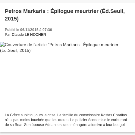
Petros Markaris : Épilogue meurtrier (Éd.Seuil,
2015)
Publié le 06/11/2015 à 07:30
Par
Claude LE NOCHER
La Grèce subit toujours la crise. La famille du commissaire Kostas Charitos
n'est pas moins touchée que les autres. Le policier économise le carburant
de sa Seat. Son épouse Adriani est une ménagère attentive à leur budget.
Katérina, leur fille avocate...