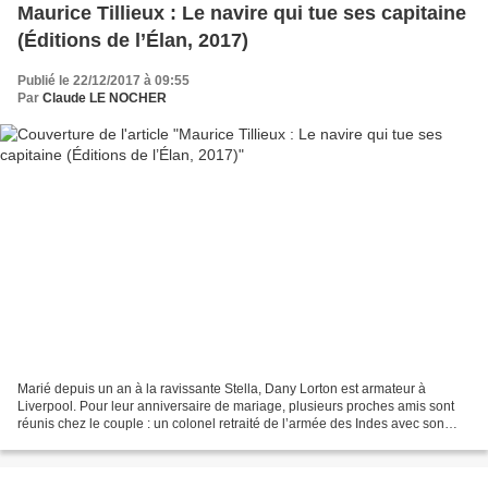
Maurice Tillieux : Le navire qui tue ses capitaine
(Éditions de l’Élan, 2017)
Publié le 22/12/2017 à 09:55
Par
Claude LE NOCHER
Marié depuis un an à la ravissante Stella, Dany Lorton est armateur à
Liverpool. Pour leur anniversaire de mariage, plusieurs proches amis sont
réunis chez le couple : un colonel retraité de l’armée des Indes avec son
épouse, un jeune officier de la marine...