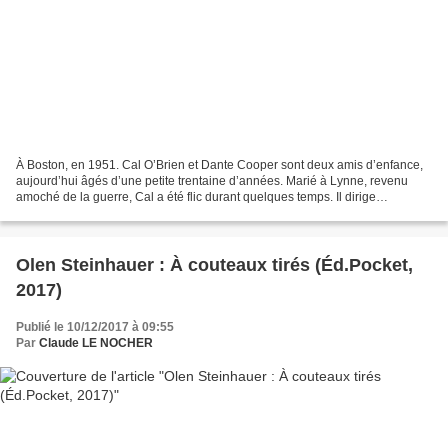
À Boston, en 1951. Cal O’Brien et Dante Cooper sont deux amis d’enfance,
aujourd’hui âgés d’une petite trentaine d’années. Marié à Lynne, revenu
amoché de la guerre, Cal a été flic durant quelques temps. Il dirige
maintenant la Pilgrim Security, petite...
Olen Steinhauer : À couteaux tirés (Éd.Pocket,
2017)
Publié le 10/12/2017 à 09:55
Par
Claude LE NOCHER