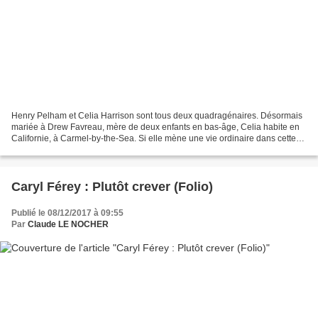
Henry Pelham et Celia Harrison sont tous deux quadragénaires. Désormais
mariée à Drew Favreau, mère de deux enfants en bas-âge, Celia habite en
Californie, à Carmel-by-the-Sea. Si elle mène une vie ordinaire dans cette
charmante petite ville, cela contraste...
Caryl Férey : Plutôt crever (Folio)
Publié le 08/12/2017 à 09:55
Par
Claude LE NOCHER