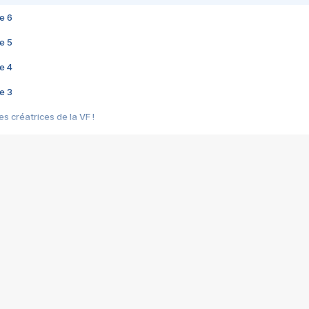
e 6
e 5
e 4
e 3
s créatrices de la VF !
e 2
e 1
e Mektoub My Love arrive enfin ! Rencontre avec Shaïn Boumedine et Sal
i : après Toni en famille
elle réalise le bouleversant Dites lui que je l'aime
ais ! Rencontre autour de Vie privée de Rebecca Zlotowski
 de Marguerite, Grave... Rencontre avec Ella Rumpf