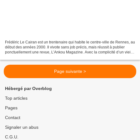
Frédéric Le Cairan est un trentenaire qui habite le centre-ville de Rennes, au
début des années 2000. Il vivote sans job précis, mais réussit à publier
ponctuellement une revue, L’Ankou Magazine. Avec la complicité d’un vieil
imprimeur gauchiste, tandis...
Page suivante >
Hébergé par Overblog
Top articles
Pages
Contact
Signaler un abus
C.G.U.