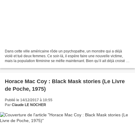
Dans cette ville américaine rôde un psychopathe, un monstre qui a déjà
violé et tué deux femmes. Ce soir-là, il espère faire une nouvelle victime,
mais la population féminine se méfie maintenant. Bien qu’il ait déjà croisé la
silhouette du tueur, ces...
Horace Mac Coy : Black Mask stories (Le Livre
de Poche, 1975)
Publié le 14/12/2017 à 10:55
Par
Claude LE NOCHER