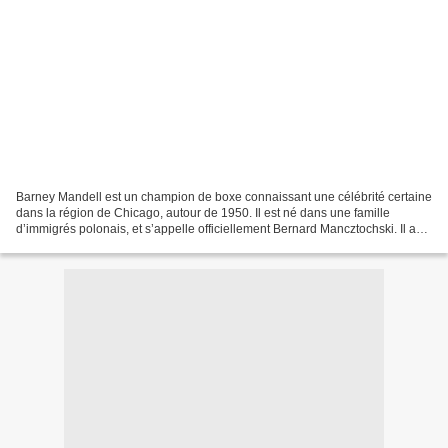
Barney Mandell est un champion de boxe connaissant une célébrité certaine
dans la région de Chicago, autour de 1950. Il est né dans une famille
d’immigrés polonais, et s’appelle officiellement Bernard Mancztochski. Il a
été élevé dans le quartier des...